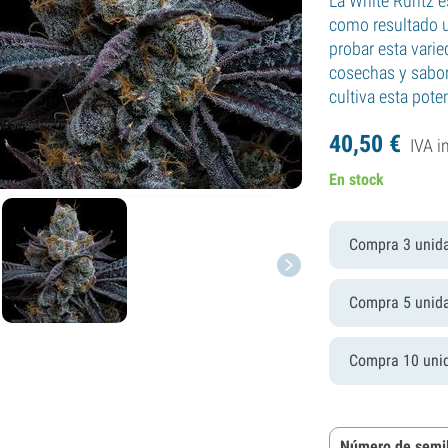
La White Runtz es
como resultado u
probar esta vari
cosechas y sabor
cultiva esta pote
40,
50
€
IVA i
En stock
Compra 3 unid
Compra 5 unid
Compra 10 uni
Número de semil