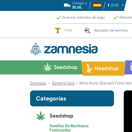
Entregar a
€
(EUR)
EE.UU.
Diversos métodos de pago
Atención
TRIBE
Buscador de semillas
Seedshop
Headshop
Zamnesia
Barney's Farm
White Runtz (Barney's Farm) fem
>
>
Categorías
Seedshop
Semillas De Marihuana
Feminizadas