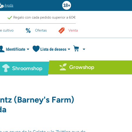
Ayuda
Regalo con cada pedido superior a 60€
e cultivo
Ofertas
Venta
Identifícate
Lista de deseos
Growshop
Shroomshop
ntz (Barney's Farm)
da