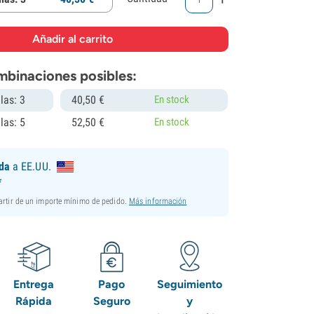
mbinaciones posibles:
las: 3
40,
50
€
En stock
las: 5
52,
50
€
En stock
ida
a EE.UU.
*
partir de un importe mínimo de pedido.
Más información
Entrega
Pago
Seguimiento
Rápida
Seguro
y