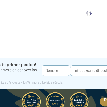
 tu primer pedido!
 primero en conocer las
ítica de Privacidad
y los
Términos de Servicio
de Google.
D