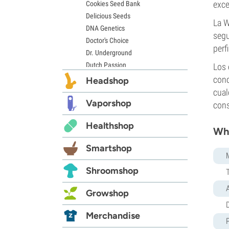
exce
Cookies Seed Bank
Delicious Seeds
La W
DNA Genetics
segu
Doctor's Choice
perf
Dr. Underground
Dutch Passion
Los 
Elite Seeds
conc
Headshop
Eva Seeds
cual
Exotic Seed
Vaporshop
con
Expert Seeds
Healthshop
FastBuds
Whi
Female Seeds
Smartshop
French Touch Seeds
Garden of Green
Shroomshop
GeneSeeds
Genehtik Seeds
Growshop
G13 Labs
D
Grass-O-Matic
Merchandise
Greenhouse Seeds