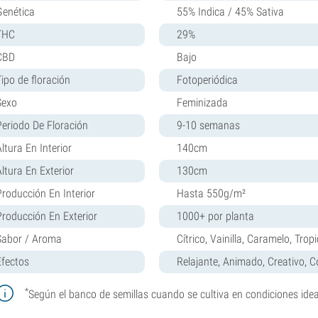
Genética
55% Indica / 45% Sativa
THC
29%
CBD
Bajo
Tipo de floración
Fotoperiódica
Sexo
Feminizada
Periodo De Floración
9-10 semanas
ltura En Interior
140cm
Altura En Exterior
130cm
Producción En Interior
Hasta 550g/m²
Producción En Exterior
1000+ por planta
Sabor / Aroma
Cítrico, Vainilla, Caramelo, Tropi
Efectos
Relajante, Animado, Creativo, 
*
Según el banco de semillas cuando se cultiva en condiciones idea