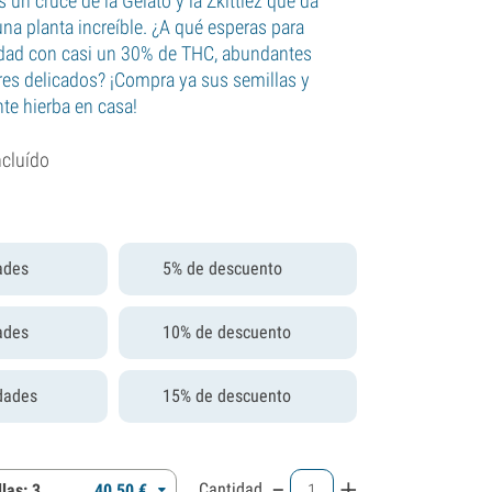
 un cruce de la Gelato y la Zkittlez que da
na planta increíble. ¿A qué esperas para
edad con casi un 30% de THC, abundantes
es delicados? ¡Compra ya sus semillas y
nte hierba en casa!
ncluído
ades
5% de descuento
ades
10% de descuento
dades
15% de descuento
-
+
Cantidad
las: 3
40,
50
€