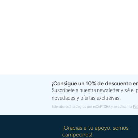
Super Sativa Seed Club
Super Strains
Sweet Seeds
TICAL
T.H. Seeds
Top Tao Seeds
Vision Seeds
VIP Seeds
White Label
World Of Seeds
Bancos de semillas
¡Consigue un 10% de descuento en
Suscríbete a nuestra newsletter y sé el
novedades y ofertas exclusivas.
Este sitio está protegido por reCAPTCHA y se aplican la
Pol
¡Gracias a tu apoyo, somos
campeones!