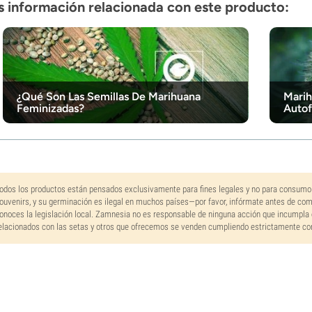
 información relacionada con este producto:
¿Qué Son Las Semillas De Marihuana
Marih
Feminizadas?
Autof
odos los productos están pensados exclusivamente para fines legales y no para consumo
ouvenirs, y su germinación es ilegal en muchos países—por favor, infórmate antes de co
onoces la legislación local. Zamnesia no es responsable de ninguna acción que incumpla 
elacionados con las setas y otros que ofrecemos se venden cumpliendo estrictamente con 