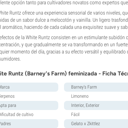
lente opción tanto para cultivadores novatos como expertos que
hite Runtz ofrece una experiencia sensorial de varios niveles, q
idas de un sabor dulce a melocotón y vainilla. Un ligero trasfon
il aromático, haciendo de cada calada una exquisitez suave y sab
efectos de la White Runtz consisten en un estimulante subidón c
entración, y que gradualmente se va transformando en un fuerte c
quier momento del día, gracias a su efecto versátil y equilibrado 
sumidores.
te Runtz (Barney's Farm) feminizada - Ficha Téc
Marca
Barney's Farm
Terpenos
Limoneno
Apta para
Interior, Exterior
ificultad de cultivo
Fácil
Padres
Gelato x Zkittlez