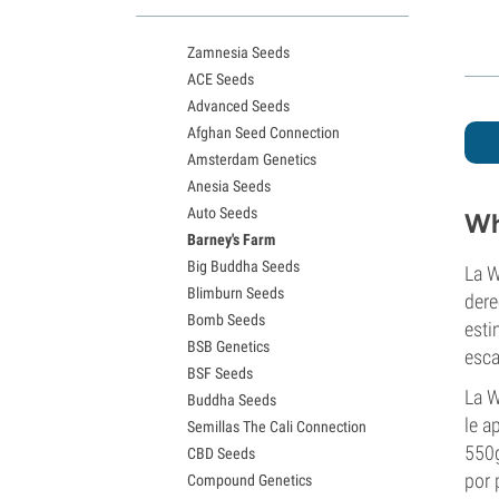
Variedades White Widow
Semillas de Northern Lights
Zamnesia Seeds
Semillas de Granddaddy Purple
ACE Seeds
Semillas de OG Kush
Advanced Seeds
Semillas de Blue Dream
Afghan Seed Connection
Semillas de Lemon Haze
Amsterdam Genetics
Semillas de Bruce Banner
Anesia Seeds
Semillas de Gelato
Auto Seeds
Semillas de Sour Diesel
Wh
Barney's Farm
Semillas de Jack Herer
Big Buddha Seeds
Semillas de Girl Scout Cookies
La W
Blimburn Seeds
Semillas de Wedding Cake
dere
Bomb Seeds
Semillas de Zkittlez
esti
BSB Genetics
Semillas de Pineapple Express
esca
BSF Seeds
Semillas de Chemdawg
La W
Buddha Seeds
Semillas de Hindu Kush
le a
Semillas The Cali Connection
Semillas de Mimosa
550g
CBD Seeds
por 
Compound Genetics