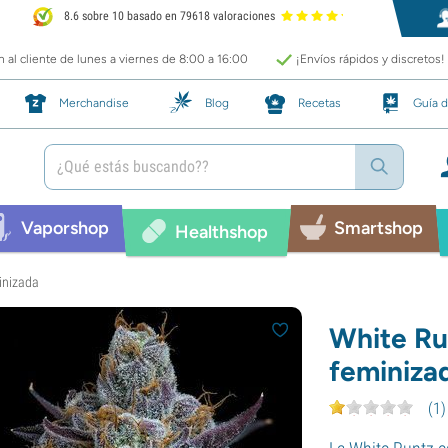
8.6 sobre 10 basado en 79618 valoraciones
 al cliente de lunes a viernes de 8:00 a 16:00
¡Envíos rápidos y discretos!
Merchandise
Blog
Recetas
Guía d
Vaporshop
Smartshop
Healthshop
inizada
White Ru
feminiza
(
1
)