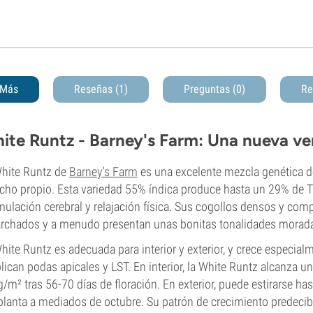
Más
Reseñas (1)
Preguntas
(0)
Re
ite Runtz - Barney's Farm: Una nueva ve
hite Runtz de
Barney's Farm
es una excelente mezcla genética 
cho propio. Esta variedad 55% índica produce hasta un 29% de TH
mulación cerebral y relajación física. Sus cogollos densos y com
rchados y a menudo presentan unas bonitas tonalidades morad
hite Runtz es adecuada para interior y exterior, y crece especi
plican podas apicales y LST. En interior, la White Runtz alcanza
/m² tras 56-70 días de floración. En exterior, puede estirarse h
planta a mediados de octubre. Su patrón de crecimiento predecibl