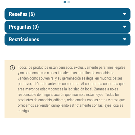
Reseñas (6)
Preguntas
(0)
Restricciones
Todos los productos están pensados exclusivamente para fines legales
y no para consumo o usos ilegales. Las semillas de cannabis se
venden como souvenirs, y su germinación es ilegal en muchos países—
por favor, infórmate antes de comprarlas. Al comprarlas confirmas que
eres mayor de edad y conoces la legislación local. Zamnesia no es
responsable de ninguna acción que incumpla estas leyes. Todos los
productos de cannabis, cáñamo, relacionados con las setas y otros que
ofrecemos se venden cumpliendo estrictamente con las leyes locales
en vigor.