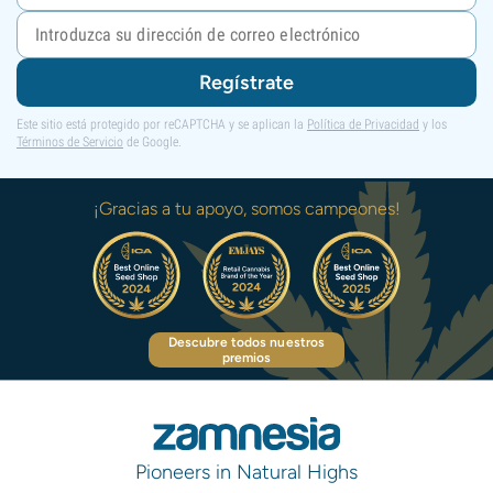
Regístrate
Este sitio está protegido por reCAPTCHA y se aplican la
Política de Privacidad
y los
Términos de Servicio
de Google.
¡Gracias a tu apoyo, somos campeones!
Descubre todos nuestros
premios
Pioneers in Natural Highs