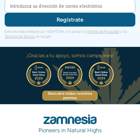
Regístrate
Este sitio está protegido por reCAPTCHA y se aplican la
Política de Privacidad
y los
Términos de Servicio
de Google.
¡Gracias a tu apoyo, somos campeones!
Descubre todos nuestros
premios
Pioneers in Natural Highs