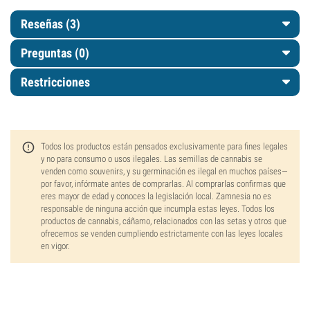
Reseñas (3)
Preguntas
(0)
Restricciones
Todos los productos están pensados exclusivamente para fines legales
y no para consumo o usos ilegales. Las semillas de cannabis se
venden como souvenirs, y su germinación es ilegal en muchos países—
por favor, infórmate antes de comprarlas. Al comprarlas confirmas que
eres mayor de edad y conoces la legislación local. Zamnesia no es
responsable de ninguna acción que incumpla estas leyes. Todos los
productos de cannabis, cáñamo, relacionados con las setas y otros que
ofrecemos se venden cumpliendo estrictamente con las leyes locales
en vigor.