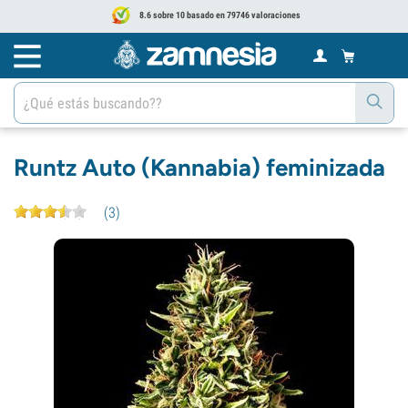
8.6 sobre 10 basado en 79746 valoraciones
Runtz Auto (Kannabia) feminizada
(
3
)