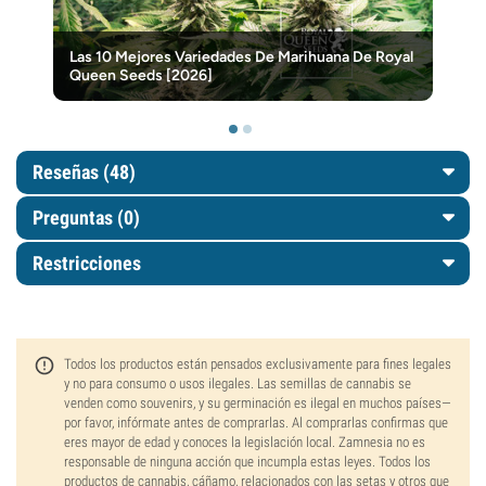
Las 10 Mejores Variedades De Marihuana De Royal
Queen Seeds [2026]
Reseñas (48)
Preguntas
(0)
Restricciones
Todos los productos están pensados exclusivamente para fines legales
y no para consumo o usos ilegales. Las semillas de cannabis se
venden como souvenirs, y su germinación es ilegal en muchos países—
por favor, infórmate antes de comprarlas. Al comprarlas confirmas que
eres mayor de edad y conoces la legislación local. Zamnesia no es
responsable de ninguna acción que incumpla estas leyes. Todos los
productos de cannabis, cáñamo, relacionados con las setas y otros que