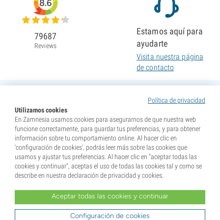
8.6
Estamos aquí para
79687
ayudarte
Reviews
Visita nuestra página
de contacto
Política de privacidad
Utilizamos cookies
En Zamnesia usamos cookies para asegurarnos de que nuestra web
funcione correctamente, para guardar tus preferencias, y para obtener
información sobre tu comportamiento online. Al hacer clic en
'configuración de cookies', podrás leer más sobre las cookies que
usamos y ajustar tus preferencias. Al hacer clic en "aceptar todas las
cookies y continuar", aceptas el uso de todas las cookies tal y como se
describe en nuestra declaración de privacidad y cookies.
Aceptar todas las cookies y continuar
* Nuestras semillas se venden como suvenires. La germinación de semillas es ilegal en muchos
países. Infórmate antes de efectuar tu compra. Al realizar tu pedido indicas que eres mayor de edad en
tu lugar de residencia y que conoces las normativas locales. También eximes de toda responsabilidad a
Configuración de cookies
Zamnesia si actúas al margen de ellas.