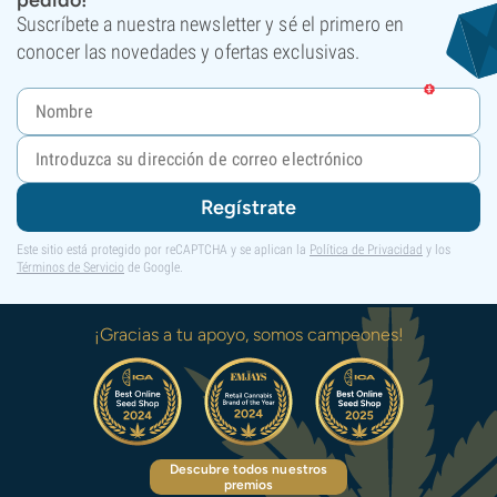
pedido!
Suscríbete a nuestra newsletter y sé el primero en
conocer las novedades y ofertas exclusivas.
Regístrate
Este sitio está protegido por reCAPTCHA y se aplican la
Política de Privacidad
y los
Términos de Servicio
de Google.
¡Gracias a tu apoyo, somos campeones!
Descubre todos nuestros
premios