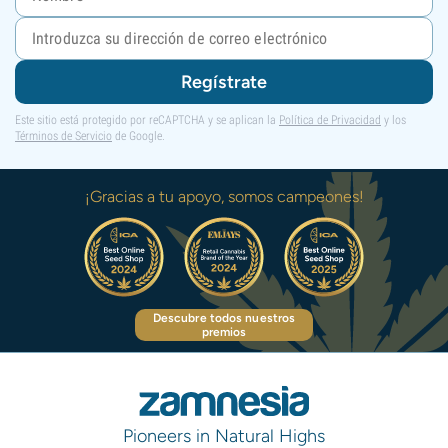
Regístrate
Este sitio está protegido por reCAPTCHA y se aplican la
Política de Privacidad
y los
Términos de Servicio
de Google.
¡Gracias a tu apoyo, somos campeones!
Descubre todos nuestros
premios
Pioneers in Natural Highs