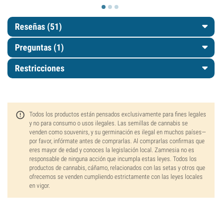
Reseñas (51)
Preguntas
(1)
Restricciones
Todos los productos están pensados exclusivamente para fines legales
y no para consumo o usos ilegales. Las semillas de cannabis se
venden como souvenirs, y su germinación es ilegal en muchos países—
por favor, infórmate antes de comprarlas. Al comprarlas confirmas que
eres mayor de edad y conoces la legislación local. Zamnesia no es
responsable de ninguna acción que incumpla estas leyes. Todos los
productos de cannabis, cáñamo, relacionados con las setas y otros que
ofrecemos se venden cumpliendo estrictamente con las leyes locales
en vigor.