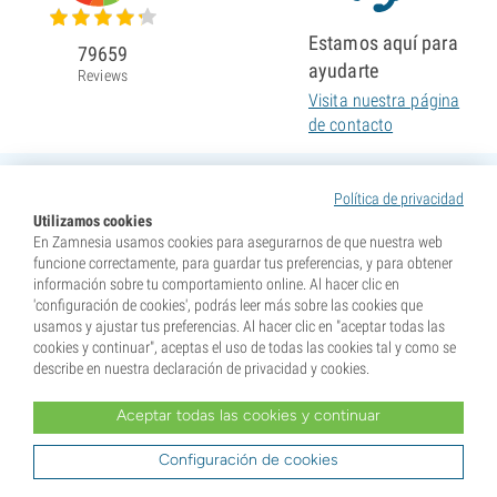
Estamos aquí para
79659
ayudarte
Reviews
Visita nuestra página
de contacto
Política de privacidad
Utilizamos cookies
En Zamnesia usamos cookies para asegurarnos de que nuestra web
funcione correctamente, para guardar tus preferencias, y para obtener
información sobre tu comportamiento online. Al hacer clic en
'configuración de cookies', podrás leer más sobre las cookies que
usamos y ajustar tus preferencias. Al hacer clic en "aceptar todas las
cookies y continuar", aceptas el uso de todas las cookies tal y como se
describe en nuestra declaración de privacidad y cookies.
Aceptar todas las cookies y continuar
* Nuestras semillas se venden como suvenires. La germinación de semillas es ilegal en muchos
países. Infórmate antes de efectuar tu compra. Al realizar tu pedido indicas que eres mayor de edad en
tu lugar de residencia y que conoces las normativas locales. También eximes de toda responsabilidad a
Configuración de cookies
Zamnesia si actúas al margen de ellas.