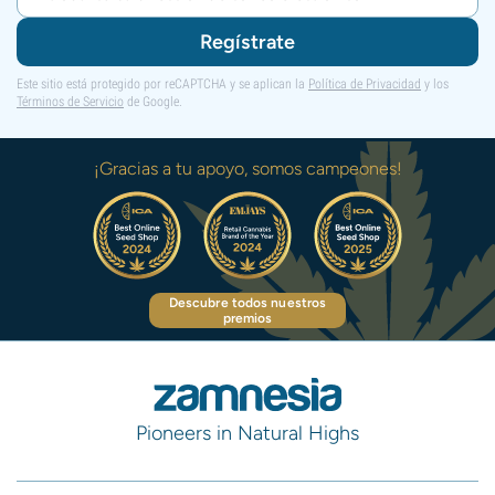
Regístrate
Este sitio está protegido por reCAPTCHA y se aplican la
Política de Privacidad
y los
Términos de Servicio
de Google.
¡Gracias a tu apoyo, somos campeones!
Descubre todos nuestros
premios
Pioneers in Natural Highs