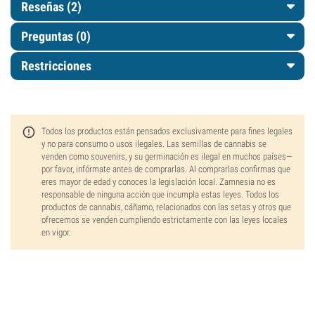
Reseñas (2)
Preguntas
(0)
Restricciones
Todos los productos están pensados exclusivamente para fines legales
y no para consumo o usos ilegales. Las semillas de cannabis se
venden como souvenirs, y su germinación es ilegal en muchos países—
por favor, infórmate antes de comprarlas. Al comprarlas confirmas que
eres mayor de edad y conoces la legislación local. Zamnesia no es
responsable de ninguna acción que incumpla estas leyes. Todos los
productos de cannabis, cáñamo, relacionados con las setas y otros que
ofrecemos se venden cumpliendo estrictamente con las leyes locales
en vigor.