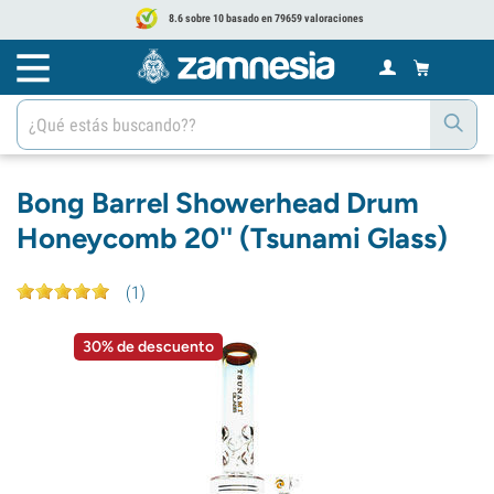
8.6 sobre 10 basado en 79659 valoraciones
Bong Barrel Showerhead Drum
Honeycomb 20'' (Tsunami Glass)
(
1
)
30% de descuento