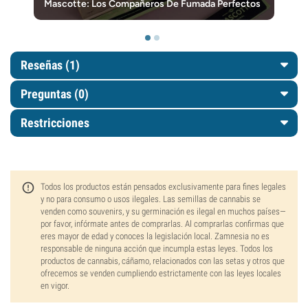
Mascotte: Los Compañeros De Fumada Perfectos
Reseñas (1)
Preguntas
(0)
Restricciones
Todos los productos están pensados exclusivamente para fines legales
y no para consumo o usos ilegales. Las semillas de cannabis se
venden como souvenirs, y su germinación es ilegal en muchos países—
por favor, infórmate antes de comprarlas. Al comprarlas confirmas que
eres mayor de edad y conoces la legislación local. Zamnesia no es
responsable de ninguna acción que incumpla estas leyes. Todos los
productos de cannabis, cáñamo, relacionados con las setas y otros que
ofrecemos se venden cumpliendo estrictamente con las leyes locales
en vigor.