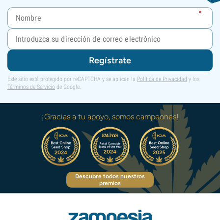
Regístrate
Este sitio está protegido por reCAPTCHA y se aplican la
Política de Privacidad
y los
Términos de Servicio
de Google.
¡Gracias a tu apoyo, somos campeones!
Descubre todos nuestros
premios