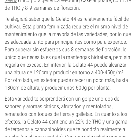
Seeds)
incorpora genética Wedding Cake al postre, con 25%
de THC y 8-9 semanas de floración.
Te alegrará saber que la Gelato 44 es relativamente fácil de
cultivar. Esta planta feminizada requiere el mismo nivel de
mantenimiento que la mayoría de las variedades, por lo que
es adecuada tanto para principiantes como para expertos.
Para superar sin esfuerzos sus 8 semanas de floración, lo
único que necesita es que la mantengas hidratada, pero sin
regarla en exceso. En interior, la Gelato 44 puede alcanzar
una altura de 120cm y producir en torno a 400-450g/m².
Por otro lado, en exterior puede crecer un poco más, hasta
180cm de altura, y producir unos 600g por planta.
Esta variedad te sorprenderá con un golpe uno-dos de
sabores y aromas cítricos, afrutados y mentolados,
rematados con toques de tierra y galletas. En cuanto a los
efectos, la Gelato 44 contiene un 22% de THC y una gama
de terpenos y cannabinoides que te pondrán realmente a
prueba (en el buen sentido). Con una sola calada provoca