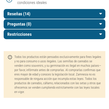
condiciones ideales
Reseñas (14)
Preguntas
(0)
Restricciones
Todos los productos están pensados exclusivamente para fines legales
y no para consumo o usos ilegales. Las semillas de cannabis se
venden como souvenirs, y su germinación es ilegal en muchos países—
por favor, infórmate antes de comprarlas. Al comprarlas confirmas que
eres mayor de edad y conoces la legislación local. Zamnesia no es
responsable de ninguna acción que incumpla estas leyes. Todos los
productos de cannabis, cáñamo, relacionados con las setas y otros que
ofrecemos se venden cumpliendo estrictamente con las leyes locales
en vigor.