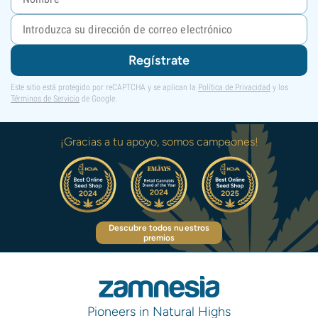
Regístrate
Este sitio está protegido por reCAPTCHA y se aplican la
Política de Privacidad
y los
Términos de Servicio
de Google.
¡Gracias a tu apoyo, somos campeones!
Descubre todos nuestros
premios
Pioneers in Natural Highs