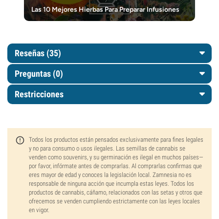
Las 10 Mejores Hierbas Para Preparar Infusiones
Reseñas (35)
Preguntas
(0)
Restricciones
Todos los productos están pensados exclusivamente para fines legales
y no para consumo o usos ilegales. Las semillas de cannabis se
venden como souvenirs, y su germinación es ilegal en muchos países—
por favor, infórmate antes de comprarlas. Al comprarlas confirmas que
eres mayor de edad y conoces la legislación local. Zamnesia no es
responsable de ninguna acción que incumpla estas leyes. Todos los
productos de cannabis, cáñamo, relacionados con las setas y otros que
ofrecemos se venden cumpliendo estrictamente con las leyes locales
en vigor.