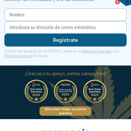
Regístrate
Este sitio está protegido por reCAPTCHA y se aplican la
Política de Privacidad
y los
Términos de Servicio
de Google.
¡Gracias a tu apoyo, somos campeones!
Descubre todos nuestros
premios