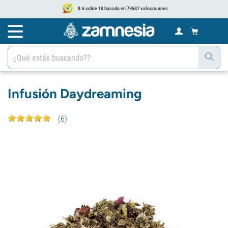
8.6 sobre 10 basado en 79687 valoraciones
Infusión Daydreaming
(
6
)