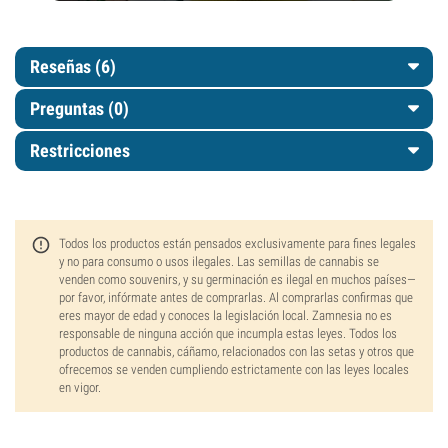
Reseñas (6)
Preguntas
(0)
Restricciones
Todos los productos están pensados exclusivamente para fines legales
y no para consumo o usos ilegales. Las semillas de cannabis se
venden como souvenirs, y su germinación es ilegal en muchos países—
por favor, infórmate antes de comprarlas. Al comprarlas confirmas que
eres mayor de edad y conoces la legislación local. Zamnesia no es
responsable de ninguna acción que incumpla estas leyes. Todos los
productos de cannabis, cáñamo, relacionados con las setas y otros que
ofrecemos se venden cumpliendo estrictamente con las leyes locales
en vigor.