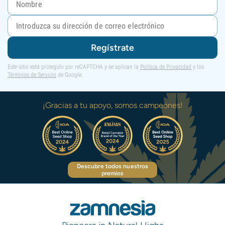
Regístrate
Este sitio está protegido por reCAPTCHA y se aplican la
Política de Privacidad
y los
Términos de Servicio
de Google.
¡Gracias a tu apoyo, somos campeones!
Descubre todos nuestros
premios