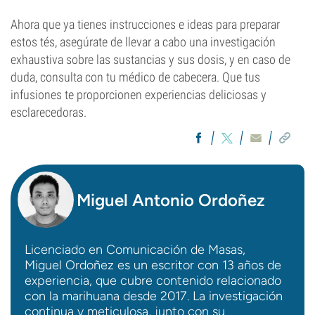
Ahora que ya tienes instrucciones e ideas para preparar
estos tés, asegúrate de llevar a cabo una investigación
exhaustiva sobre las sustancias y sus dosis, y en caso de
duda, consulta con tu médico de cabecera. Que tus
infusiones te proporcionen experiencias deliciosas y
esclarecedoras.
Miguel Antonio Ordoñez
Licenciado en Comunicación de Masas,
Miguel Ordoñez es un escritor con 13 años de
experiencia, que cubre contenido relacionado
con la marihuana desde 2017. La investigación
continua y meticulosa, junto con su