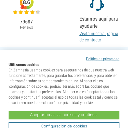
8.6
Estamos aquí para
79687
ayudarte
Reviews
Visita nuestra página
de contacto
Política de privacidad
Utilizamos cookies
En Zamnesia usamos cookies para asegurarnos de que nuestra web
funcione correctamente, para guardar tus preferencias, y para obtener
información sobre tu comportamiento online. Al hacer clic en
'configuración de cookies', podrás leer más sobre las cookies que
usamos y ajustar tus preferencias. Al hacer clic en "aceptar todas las
cookies y continuar", aceptas el uso de todas las cookies tal y como se
describe en nuestra declaración de privacidad y cookies.
Aceptar todas las cookies y continuar
* Nuestras semillas se venden como suvenires. La germinación de semillas es ilegal en muchos
países. Infórmate antes de efectuar tu compra. Al realizar tu pedido indicas que eres mayor de edad en
tu lugar de residencia y que conoces las normativas locales. También eximes de toda responsabilidad a
Configuración de cookies