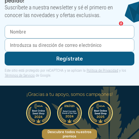
pedido!
Suscríbete a nuestra newsletter y sé el primero en
conocer las novedades y ofertas exclusivas.
Regístrate
Este sitio está protegido por reCAPTCHA y se aplican la
Política de Privacidad
y los
Términos de Servicio
de Google.
¡Gracias a tu apoyo, somos campeones!
Descubre todos nuestros
premios