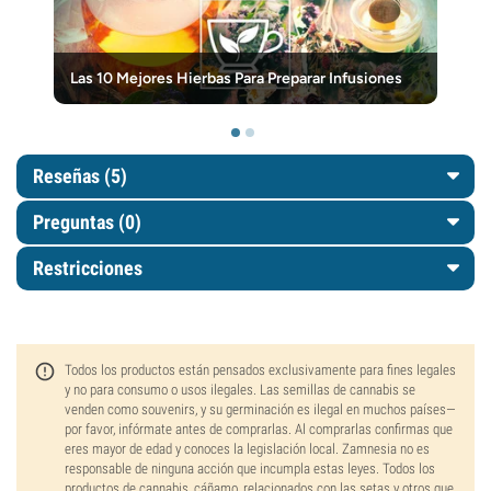
Las 10 Mejores Hierbas Para Preparar Infusiones
Reseñas (5)
Preguntas
(0)
Restricciones
Todos los productos están pensados exclusivamente para fines legales
y no para consumo o usos ilegales. Las semillas de cannabis se
venden como souvenirs, y su germinación es ilegal en muchos países—
por favor, infórmate antes de comprarlas. Al comprarlas confirmas que
eres mayor de edad y conoces la legislación local. Zamnesia no es
responsable de ninguna acción que incumpla estas leyes. Todos los
productos de cannabis, cáñamo, relacionados con las setas y otros que