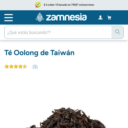
8.6 sobre 10 basado en 79687 valoraciones
Té Oolong de Taiwán
(
5
)