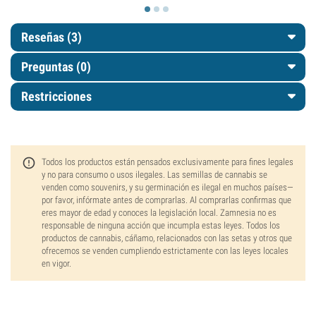
Reseñas (3)
Preguntas
(0)
Restricciones
Todos los productos están pensados exclusivamente para fines legales
y no para consumo o usos ilegales. Las semillas de cannabis se
venden como souvenirs, y su germinación es ilegal en muchos países—
por favor, infórmate antes de comprarlas. Al comprarlas confirmas que
eres mayor de edad y conoces la legislación local. Zamnesia no es
responsable de ninguna acción que incumpla estas leyes. Todos los
productos de cannabis, cáñamo, relacionados con las setas y otros que
ofrecemos se venden cumpliendo estrictamente con las leyes locales
en vigor.