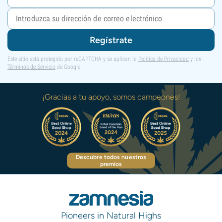
Regístrate
Este sitio está protegido por reCAPTCHA y se aplican la
Política de Privacidad
y los
Términos de Servicio
de Google.
¡Gracias a tu apoyo, somos campeones!
Descubre todos nuestros
premios
Pioneers in Natural Highs