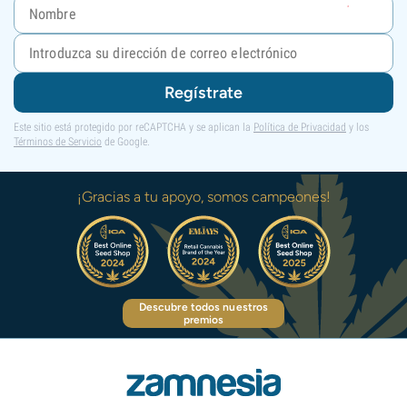
Regístrate
Este sitio está protegido por reCAPTCHA y se aplican la
Política de Privacidad
y los
Términos de Servicio
de Google.
¡Gracias a tu apoyo, somos campeones!
Descubre todos nuestros
premios