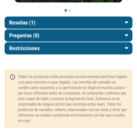
Reseñas (1)
Preguntas
(0)
Restricciones
Todos los productos están pensados exclusivamente para fines legales
y no para consumo o usos ilegales. Las semillas de cannabis se
venden como souvenirs, y su germinación es ilegal en muchos países—
por favor, infórmate antes de comprarlas. Al comprarlas confirmas que
eres mayor de edad y conoces la legislación local. Zamnesia no es
responsable de ninguna acción que incumpla estas leyes. Todos los
productos de cannabis, cáñamo, relacionados con las setas y otros que
ofrecemos se venden cumpliendo estrictamente con las leyes locales
en vigor.