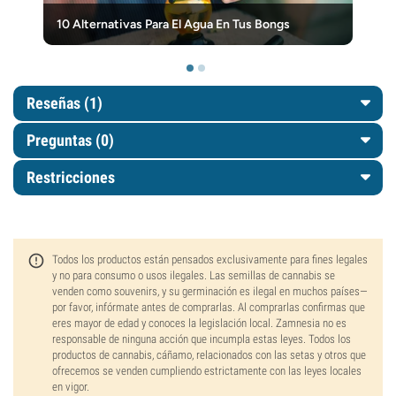
10 Alternativas Para El Agua En Tus Bongs
Reseñas (1)
Preguntas
(0)
Restricciones
Todos los productos están pensados exclusivamente para fines legales
y no para consumo o usos ilegales. Las semillas de cannabis se
venden como souvenirs, y su germinación es ilegal en muchos países—
por favor, infórmate antes de comprarlas. Al comprarlas confirmas que
eres mayor de edad y conoces la legislación local. Zamnesia no es
responsable de ninguna acción que incumpla estas leyes. Todos los
productos de cannabis, cáñamo, relacionados con las setas y otros que
ofrecemos se venden cumpliendo estrictamente con las leyes locales
en vigor.