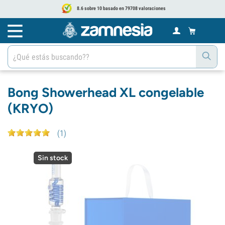
8.6 sobre 10 basado en 79708 valoraciones
Bong Showerhead XL congelable
(KRYO)
(
1
)
Sin stock