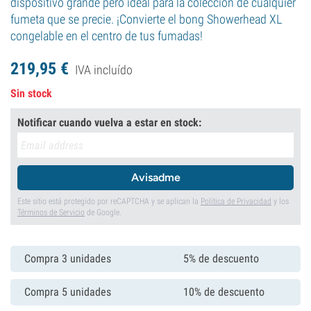
dispositivo grande pero ideal para la colección de cualquier
fumeta que se precie. ¡Convierte el bong Showerhead XL
congelable en el centro de tus fumadas!
219,
95
€
IVA incluído
Sin stock
Notificar cuando vuelva a estar en stock:
Avisadme
Este sitio está protegido por reCAPTCHA y se aplican la
Política de Privacidad
y los
Términos de Servicio
de Google.
Compra 3 unidades
5% de descuento
Compra 5 unidades
10% de descuento