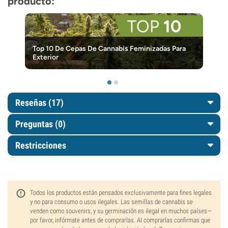
producto:
Top 10 De Cepas De Cannabis Feminizadas Para
Exterior
Reseñas (17)
Preguntas
(0)
Restricciones
Todos los productos están pensados exclusivamente para fines legales
y no para consumo o usos ilegales. Las semillas de cannabis se
venden como souvenirs, y su germinación es ilegal en muchos países—
por favor, infórmate antes de comprarlas. Al comprarlas confirmas que