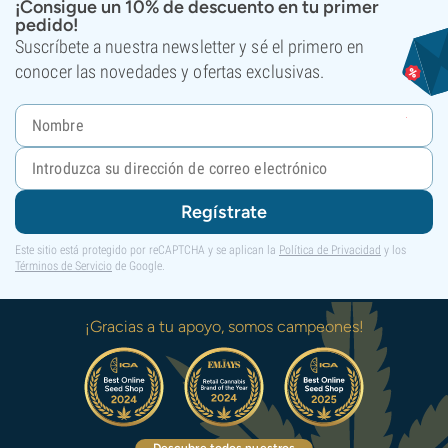
¡Consigue un 10% de descuento en tu primer
pedido!
Suscríbete a nuestra newsletter y sé el primero en
conocer las novedades y ofertas exclusivas.
Regístrate
Este sitio está protegido por reCAPTCHA y se aplican la
Política de Privacidad
y los
Términos de Servicio
de Google.
¡Gracias a tu apoyo, somos campeones!