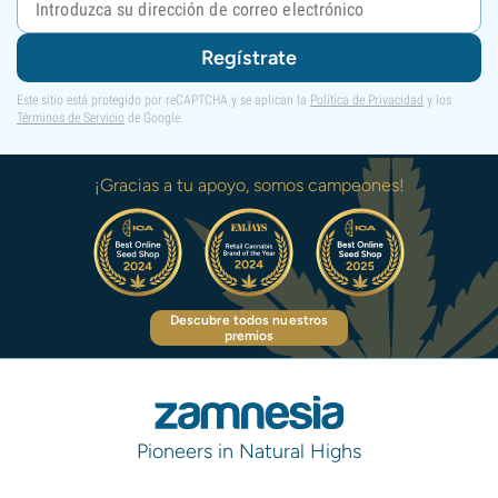
Regístrate
Este sitio está protegido por reCAPTCHA y se aplican la
Política de Privacidad
y los
Términos de Servicio
de Google.
¡Gracias a tu apoyo, somos campeones!
Descubre todos nuestros
premios
Pioneers in Natural Highs