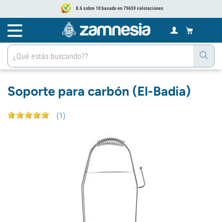
8.6 sobre 10 basado en 79659 valoraciones
Soporte para carbón (El-Badia)
(
1
)