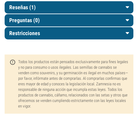
Reseñas (1)
Preguntas
(0)
Restricciones
Todos los productos están pensados exclusivamente para fines legales
y no para consumo o usos ilegales. Las semillas de cannabis se
venden como souvenirs, y su germinación es ilegal en muchos países—
por favor, infórmate antes de comprarlas. Al comprarlas confirmas que
eres mayor de edad y conoces la legislación local. Zamnesia no es
responsable de ninguna acción que incumpla estas leyes. Todos los
productos de cannabis, cáñamo, relacionados con las setas y otros que
ofrecemos se venden cumpliendo estrictamente con las leyes locales
en vigor.