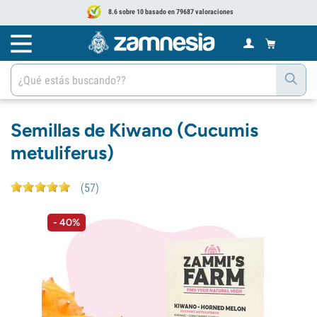
8.6 sobre 10 basado en 79687 valoraciones
Semillas de Kiwano (Cucumis
metuliferus)
(
57
)
- 40%