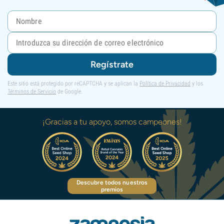
Regístrate
Este sitio está protegido por reCAPTCHA y se aplican la
Política de Privacidad
y los
Términos de Servicio
de Google.
¡Gracias a tu apoyo, somos campeones!
Descubre todos nuestros
premios