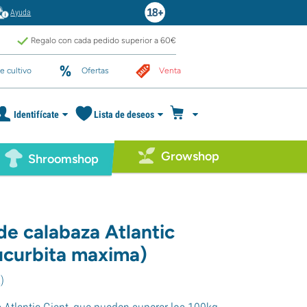
Ayuda
Regalo con cada pedido superior a 60€
e cultivo
Ofertas
Venta
Identifícate
Lista de deseos
Growshop
Shroomshop
de calabaza Atlantic
ucurbita maxima)
2
)