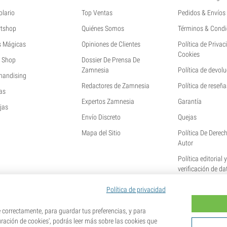
olario
Top Ventas
Pedidos & Envíos
tshop
Quiénes Somos
Términos & Condi
s Mágicas
Opiniones de Clientes
Política de Privac
Cookies
 Shop
Dossier De Prensa De
Zamnesia
Política de devol
handising
Redactores de Zamnesia
Política de reseña
as
Expertos Zamnesia
Garantía
jas
Envío Discreto
Quejas
Mapa del Sitio
Política De Derec
Autor
Política editorial 
verificación de da
Política de privacidad
orrectamente, para guardar tus preferencias, y para
uración de cookies', podrás leer más sobre las cookies que