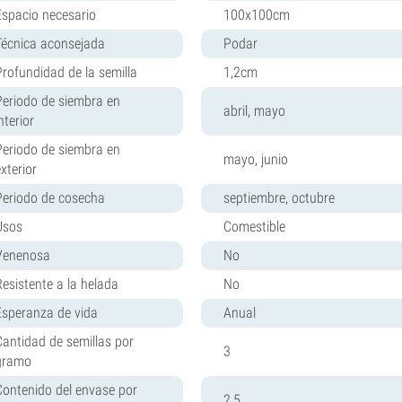
Espacio necesario
100x100cm
Técnica aconsejada
Podar
Profundidad de la semilla
1,2cm
Periodo de siembra en
abril, mayo
nterior
Periodo de siembra en
mayo, junio
xterior
Periodo de cosecha
septiembre, octubre
Usos
Comestible
Venenosa
No
Resistente a la helada
No
Esperanza de vida
Anual
Cantidad de semillas por
3
gramo
Contenido del envase por
2,5