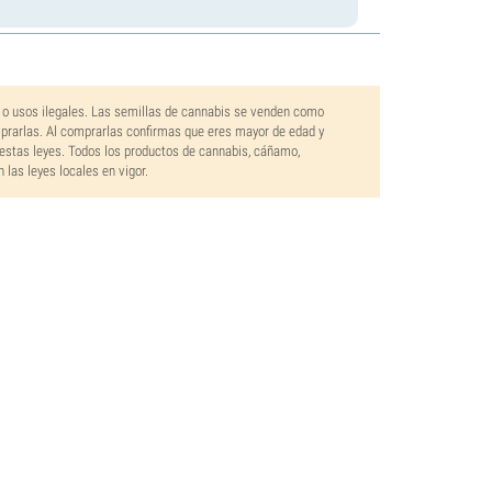
 o usos ilegales. Las semillas de cannabis se venden como
mprarlas. Al comprarlas confirmas que eres mayor de edad y
estas leyes. Todos los productos de cannabis, cáñamo,
las leyes locales en vigor.