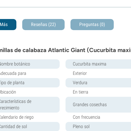
Más
Reseñas (22)
Preguntas
(0)
illas de calabaza Atlantic Giant (Cucurbita maxi
Nombre botánico
Cucurbita maxima
Adecuada para
Exterior
Tipo de planta
Verdura
Ubicación
En tierra
Características de
Grandes cosechas
crecimiento
Calendario de riego
Con frecuencia
Cantidad de sol
Pleno sol