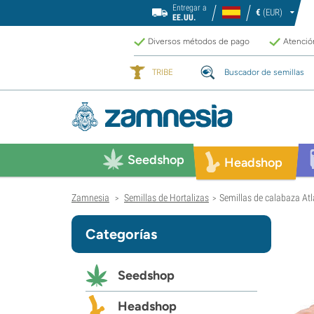
Entregar a
€
(EUR)
EE.UU.
Diversos métodos de pago
Atención
TRIBE
Buscador de semillas
Seedshop
Headshop
Zamnesia
Semillas de Hortalizas
Semillas de calabaza At
>
>
Categorías
Seedshop
Headshop