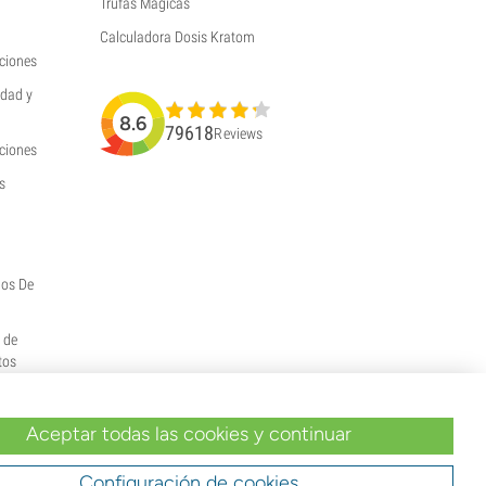
Trufas Mágicas
Calculadora Dosis Kratom
ciones
idad y
8.6
79618
Reviews
uciones
s
hos De
y de
tos
Aceptar todas las cookies y continuar
Configuración de cookies