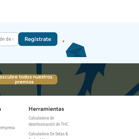
Regístrate
escubre todos nuestros
premios
n
Herramientas
Calculadora de
desintoxicación de THC
a empresa
Calculadora De Setas &