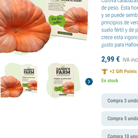
Cultiva calabaza
de peso. Esta hor
y se puede sembra
principios de ver
suelo fértil y de
crece esta vigor
¡justo para Hall
2,
99
€
IVA inc
+
2
Gift Points
En stock
Compra 3 unid
Compra 5 unid
Compra 10 uni