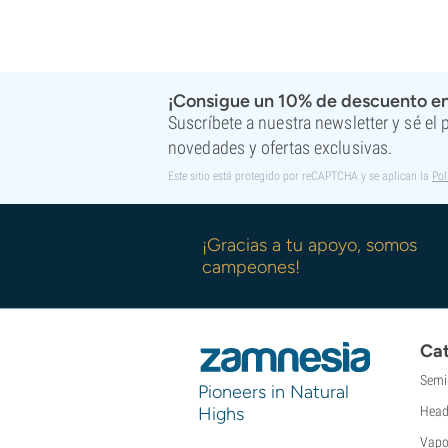
¡Consigue un 10% de descuento en
Suscríbete a nuestra newsletter y sé el
novedades y ofertas exclusivas.
Este sitio está protegido por reCAPTCHA y se aplican la
Pol
¡Gracias a tu apoyo, somos
campeones!
Cat
Semi
Pioneers in Natural
Highs
Head
Vapo