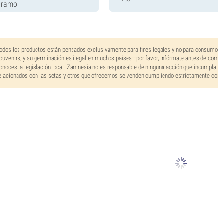
gramo
odos los productos están pensados exclusivamente para fines legales y no para consumo
ouvenirs, y su germinación es ilegal en muchos países—por favor, infórmate antes de co
onoces la legislación local. Zamnesia no es responsable de ninguna acción que incumpla 
elacionados con las setas y otros que ofrecemos se venden cumpliendo estrictamente con 