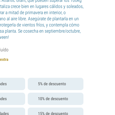
s Atlantic Giant, que pueden superar los 100kg
taliza crece bien en lugares cálidos y soleados,
r a mitad de primavera en interior, o
ano al aire libre. Asegúrate de plantarla en un
 protegerla de vientos fríos, y contempla cómo
osa planta. Se cosecha en septiembre/octubre,
oween!
luído
 extra
ades
5% de descuento
ades
10% de descuento
dades
15% de descuento