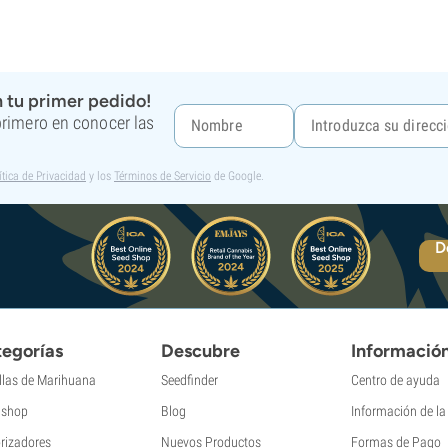
 tu primer pedido!
 primero en conocer las
ítica de Privacidad
y los
Términos de Servicio
de Google.
D
egorías
Descubre
Informació
llas de Marihuana
Seedfinder
Centro de ayuda
shop
Blog
Información de l
rizadores
Nuevos Productos
Formas de Pago