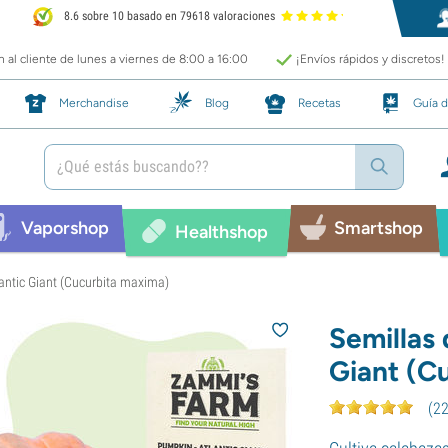
8.6 sobre 10 basado en 79618 valoraciones
 al cliente de lunes a viernes de 8:00 a 16:00
¡Envíos rápidos y discretos!
Merchandise
Blog
Recetas
Guía d
Vaporshop
Smartshop
Healthshop
lantic Giant (Cucurbita maxima)
Semillas 
Giant (C
(
2