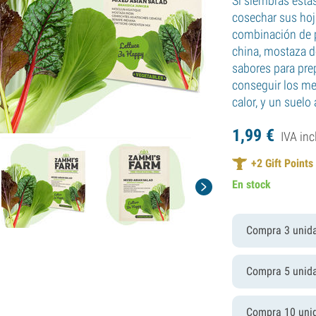
Si siembras esta
cosechar sus hoja
combinación de pa
china, mostaza d
sabores para pre
conseguir los me
calor, y un suelo
1,
99
€
IVA inc
+
2
Gift Points
En stock
Compra 3 unid
Compra 5 unid
Compra 10 uni