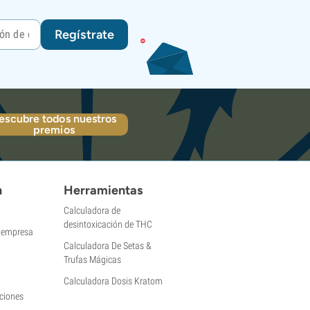
Regístrate
escubre todos nuestros
premios
n
Herramientas
Calculadora de
desintoxicación de THC
a empresa
Calculadora De Setas &
Trufas Mágicas
Calculadora Dosis Kratom
ciones