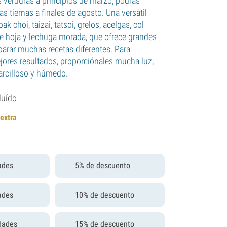
s verduras a principios de marzo, podrás
s tiernas a finales de agosto. Una versátil
k choi, taizai, tatsoi, grelos, acelgas, col
e hoja y lechuga morada, que ofrece grandes
parar muchas recetas diferentes. Para
jores resultados, proporciónales mucha luz,
 arcilloso y húmedo.
luído
 extra
ades
5% de descuento
ades
10% de descuento
dades
15% de descuento