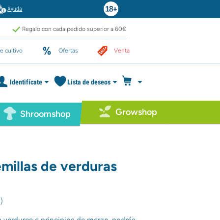
Ayuda
Regalo con cada pedido superior a 60€
e cultivo
Ofertas
Venta
Identifícate
Lista de deseos
Growshop
Shroomshop
emillas de verduras
5
)