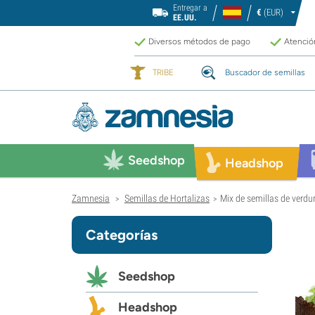
Entregar a
€
(EUR)
EE.UU.
Diversos métodos de pago
Atención
TRIBE
Buscador de semillas
Seedshop
Headshop
Zamnesia
Semillas de Hortalizas
Mix de semillas de verdu
>
>
Categorías
Seedshop
Headshop