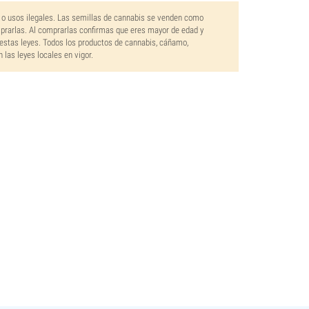
 o usos ilegales. Las semillas de cannabis se venden como
mprarlas. Al comprarlas confirmas que eres mayor de edad y
estas leyes. Todos los productos de cannabis, cáñamo,
las leyes locales en vigor.