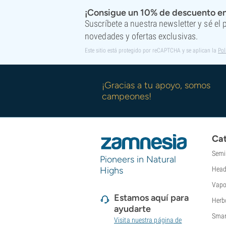
¡Consigue un 10% de descuento en
Suscríbete a nuestra newsletter y sé el
novedades y ofertas exclusivas.
Este sitio está protegido por reCAPTCHA y se aplican la
Pol
¡Gracias a tu apoyo, somos
campeones!
Cat
Semi
Pioneers in Natural
Highs
Head
Vapo
Estamos aquí para
Herb
ayudarte
Smar
Visita nuestra página de