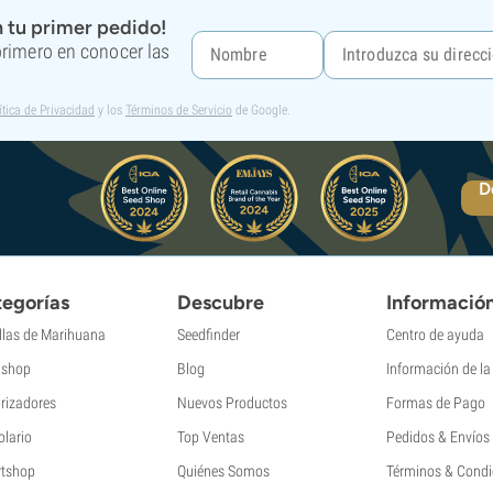
 tu primer pedido!
 primero en conocer las
ítica de Privacidad
y los
Términos de Servicio
de Google.
D
egorías
Descubre
Informació
llas de Marihuana
Seedfinder
Centro de ayuda
shop
Blog
Información de l
rizadores
Nuevos Productos
Formas de Pago
olario
Top Ventas
Pedidos & Envíos
tshop
Quiénes Somos
Términos & Condi