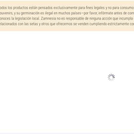
odos los productos están pensados exclusivamente para fines legales y no para consumo
ouvenirs, y su germinación es ilegal en muchos países—por favor, infórmate antes de co
onoces la legislación local. Zamnesia no es responsable de ninguna acción que incumpla 
elacionados con las setas y otros que ofrecemos se venden cumpliendo estrictamente con 