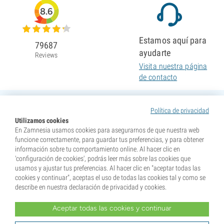
8.6
Estamos aquí para
79687
ayudarte
Reviews
Visita nuestra página
de contacto
Política de privacidad
Utilizamos cookies
En Zamnesia usamos cookies para asegurarnos de que nuestra web
funcione correctamente, para guardar tus preferencias, y para obtener
información sobre tu comportamiento online. Al hacer clic en
'configuración de cookies', podrás leer más sobre las cookies que
usamos y ajustar tus preferencias. Al hacer clic en "aceptar todas las
cookies y continuar", aceptas el uso de todas las cookies tal y como se
describe en nuestra declaración de privacidad y cookies.
Aceptar todas las cookies y continuar
* Nuestras semillas se venden como suvenires. La germinación de semillas es ilegal en muchos
países. Infórmate antes de efectuar tu compra. Al realizar tu pedido indicas que eres mayor de edad en