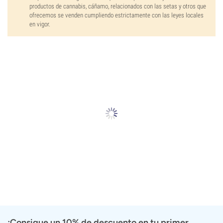
productos de cannabis, cáñamo, relacionados con las setas y otros que
ofrecemos se venden cumpliendo estrictamente con las leyes locales
en vigor.
¡Consigue un 10% de descuento en tu primer