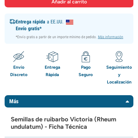
Entrega rápida
a EE.UU.
Envío gratis*
*Envío gratis a partir de un importe mínimo de pedido.
Más información
Envío
Entrega
Pago
Seguimiento
Discreto
Rápida
Seguro
y
Localización
Más
Semillas de ruibarbo Victoria (Rheum
undulatum) - Ficha Técnica