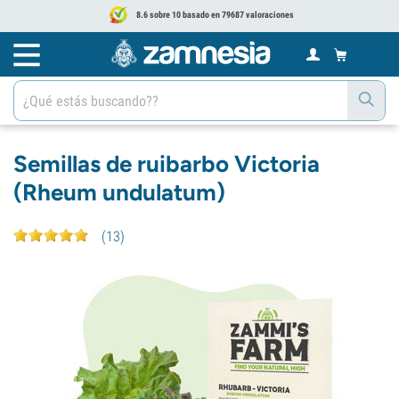
8.6 sobre 10 basado en 79687 valoraciones
Semillas de ruibarbo Victoria
(Rheum undulatum)
(
13
)