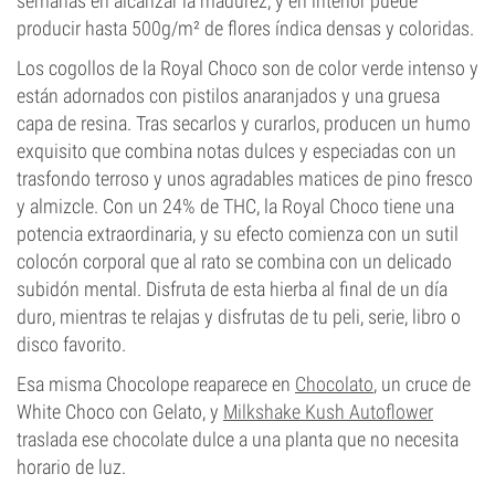
semanas en alcanzar la madurez, y en interior puede
producir hasta 500g/m² de flores índica densas y coloridas.
Los cogollos de la Royal Choco son de color verde intenso y
están adornados con pistilos anaranjados y una gruesa
capa de resina. Tras secarlos y curarlos, producen un humo
exquisito que combina notas dulces y especiadas con un
trasfondo terroso y unos agradables matices de pino fresco
y almizcle. Con un 24% de THC, la Royal Choco tiene una
potencia extraordinaria, y su efecto comienza con un sutil
colocón corporal que al rato se combina con un delicado
subidón mental. Disfruta de esta hierba al final de un día
duro, mientras te relajas y disfrutas de tu peli, serie, libro o
disco favorito.
Esa misma Chocolope reaparece en
Chocolato
, un cruce de
White Choco con Gelato, y
Milkshake Kush Autoflower
traslada ese chocolate dulce a una planta que no necesita
horario de luz.