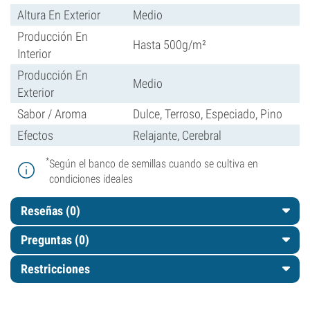
Altura En Exterior
Medio
Producción En
Hasta 500g/m²
Interior
Producción En
Medio
Exterior
Sabor / Aroma
Dulce, Terroso, Especiado, Pino
Efectos
Relajante, Cerebral
*
Según el banco de semillas cuando se cultiva en
condiciones ideales
Reseñas (0)
Preguntas
(0)
Restricciones