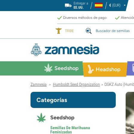
Entregar a
€
(EUR)
EE.UU.
Diversos métodos de pago
Atención
TRIBE
Buscador de semillas
Seedshop
Headshop
Zamnesia
Humboldt Seed Organization
OGKZ Auto (Humbo
>
>
Categorías
Seedshop
Semillas De Marihuana
Feminizadas