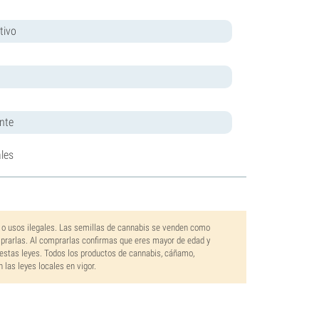
tivo
nte
les
 o usos ilegales. Las semillas de cannabis se venden como
mprarlas. Al comprarlas confirmas que eres mayor de edad y
estas leyes. Todos los productos de cannabis, cáñamo,
las leyes locales en vigor.