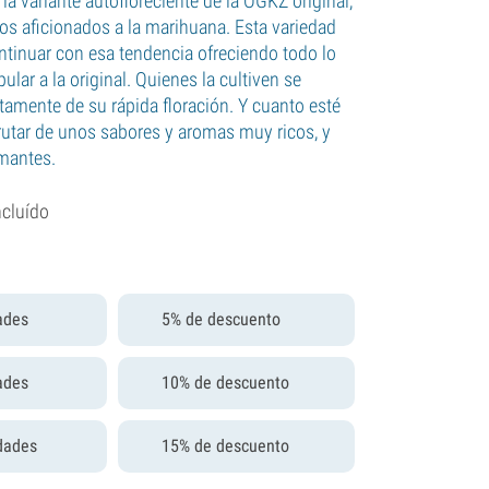
a variante autofloreciente de la OGKZ original,
los aficionados a la marihuana. Esta variedad
ontinuar con esa tendencia ofreciendo todo lo
lar a la original. Quienes la cultiven se
tamente de su rápida floración. Y cuanto esté
frutar de unos sabores y aromas muy ricos, y
mantes.
ncluído
ades
5% de descuento
ades
10% de descuento
dades
15% de descuento