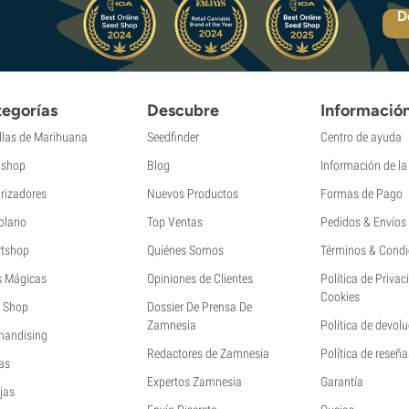
D
egorías
Descubre
Informació
llas de Marihuana
Seedfinder
Centro de ayuda
shop
Blog
Información de l
rizadores
Nuevos Productos
Formas de Pago
olario
Top Ventas
Pedidos & Envíos
tshop
Quiénes Somos
Términos & Condi
s Mágicas
Opiniones de Clientes
Política de Privac
Cookies
 Shop
Dossier De Prensa De
Zamnesia
Política de devol
handising
Redactores de Zamnesia
Política de reseña
as
Expertos Zamnesia
Garantía
jas