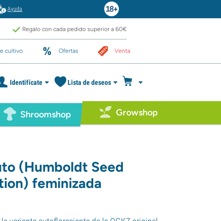
Ayuda
Regalo con cada pedido superior a 60€
e cultivo
Ofertas
Venta
Identifícate
Lista de deseos
Growshop
Shroomshop
to (Humboldt Seed
tion) feminizada