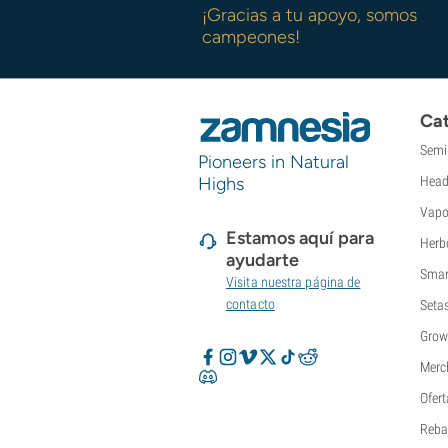
Super Sativa Seed Club
¡Gracias a tu apoyo, somos
Super Strains
campeones!
Sweet Seeds
TICAL
T.H. Seeds
Cat
Top Tao Seeds
Semi
Vision Seeds
Pioneers in Natural
VIP Seeds
Highs
Head
White Label
Vapo
World Of Seeds
Estamos aquí para
Herb
Bancos de semillas
ayudarte
Smar
Visita nuestra página de
contacto
Seta
Grow
Merc
Ofert
Reba