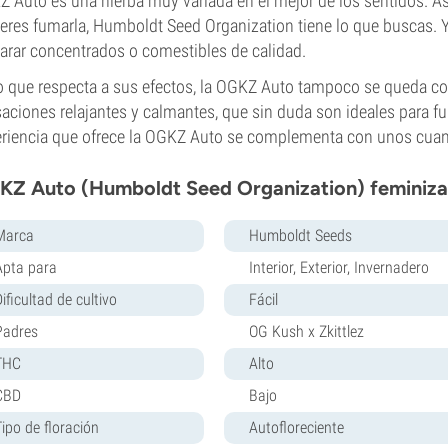
 Auto es una hierba muy variada en el mejor de los sentidos. Así
ieres fumarla, Humboldt Seed Organization tiene lo que buscas. 
arar concentrados o comestibles de calidad.
o que respecta a sus efectos, la OGKZ Auto tampoco se queda co
aciones relajantes y calmantes, que sin duda son ideales para 
riencia que ofrece la OGKZ Auto se complementa con unos cua
Z Auto (Humboldt Seed Organization) feminizad
Marca
Humboldt Seeds
Apta para
Interior, Exterior, Invernadero
ificultad de cultivo
Fácil
Padres
OG Kush x Zkittlez
THC
Alto
CBD
Bajo
Tipo de floración
Autofloreciente