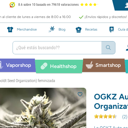
8.6 sobre 10 basado en 79618 valoraciones
 al cliente de lunes a viernes de 8:00 a 16:00
¡Envíos rápidos y discretos!
Merchandise
Blog
Recetas
Guía d
Vaporshop
Smartshop
Healthshop
ldt Seed Organization) feminizada
OGKZ Au
Organiza
(
2
)