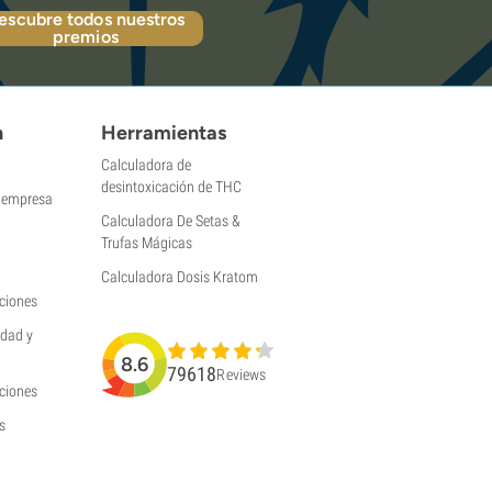
escubre todos nuestros
premios
n
Herramientas
Calculadora de
desintoxicación de THC
a empresa
Calculadora De Setas &
Trufas Mágicas
Calculadora Dosis Kratom
ciones
idad y
8.6
79618
Reviews
uciones
s