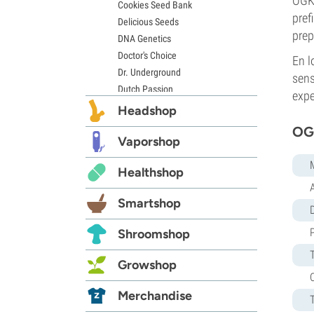
OGKZ
Cookies Seed Bank
pref
Delicious Seeds
prep
DNA Genetics
Doctor's Choice
En l
Dr. Underground
sens
Dutch Passion
expe
Elite Seeds
Headshop
Eva Seeds
OGK
Exotic Seed
Vaporshop
Expert Seeds
Healthshop
FastBuds
Female Seeds
Smartshop
French Touch Seeds
D
Garden of Green
Shroomshop
GeneSeeds
Genehtik Seeds
Growshop
G13 Labs
Grass-O-Matic
Merchandise
Greenhouse Seeds