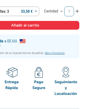
-
+
Cantidad
las: 3
33,
50
€
ida
a EE.UU.
*
partir de un importe mínimo de pedido.
Más información
Entrega
Pago
Seguimiento
Rápida
Seguro
y
Localización