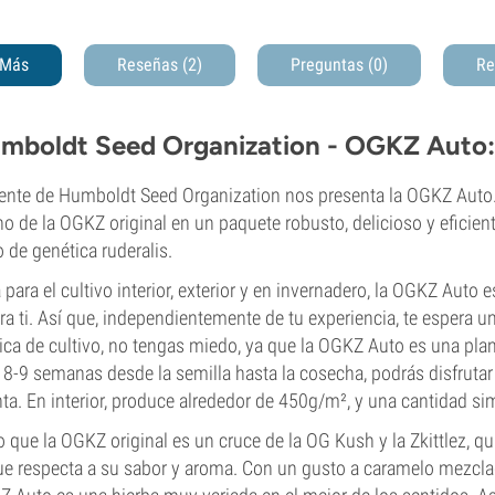
Más
Reseñas (2)
Preguntas
(0)
Re
mboldt Seed Organization - OGKZ Auto: 
ente de Humboldt Seed Organization nos presenta la OGKZ Auto. E
o de la OGKZ original en un paquete robusto, delicioso y eficient
 de genética ruderalis.
 para el cultivo interior, exterior y en invernadero, la OGKZ Auto e
ra ti. Así que, independientemente de tu experiencia, te espera un 
ica de cultivo, no tengas miedo, ya que la OGKZ Auto es una plan
 8-9 semanas desde la semilla hasta la cosecha, podrás disfruta
ta. En interior, produce alrededor de 450g/m², y una cantidad simil
 que la OGKZ original es un cruce de la OG Kush y la Zkittlez, q
ue respecta a su sabor y aroma. Con un gusto a caramelo mezcla