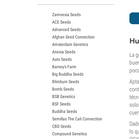
Variedades White Widow
Semillas de Northern Lights
Zamnesia Seeds
Semillas de Granddaddy Purple
ACE Seeds
Semillas de OG Kush
Advanced Seeds
Semillas de Blue Dream
Afghan Seed Connection
Semillas de Lemon Haze
Hu
Amsterdam Genetics
Semillas de Bruce Banner
Anesia Seeds
Semillas de Gelato
La g
Auto Seeds
Semillas de Sour Diesel
buen
Barney's Farm
Semillas de Jack Herer
poco
Big Buddha Seeds
Semillas de Girl Scout Cookies
Apta
Blimburn Seeds
Semillas de Wedding Cake
cont
Bomb Seeds
Semillas de Zkittlez
técn
BSB Genetics
Semillas de Pineapple Express
BSF Seeds
solo
Semillas de Chemdawg
Buddha Seeds
cuen
Semillas de Hindu Kush
Semillas The Cali Connection
Semillas de Mimosa
Dado
CBD Seeds
lo q
Compound Genetics