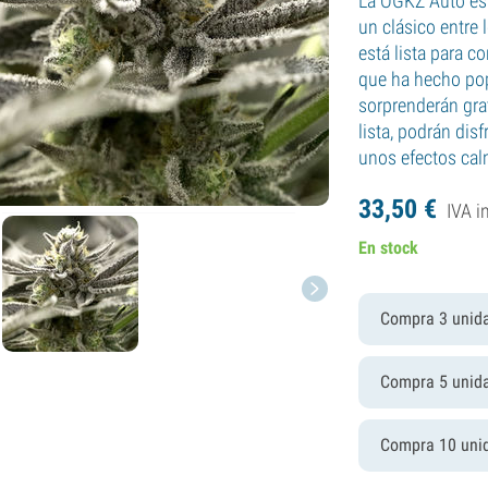
La OGKZ Auto es l
un clásico entre 
está lista para c
que ha hecho popu
sorprenderán gra
lista, podrán dis
unos efectos cal
33,
50
€
IVA i
En stock
Compra 3 unid
Compra 5 unid
Compra 10 uni