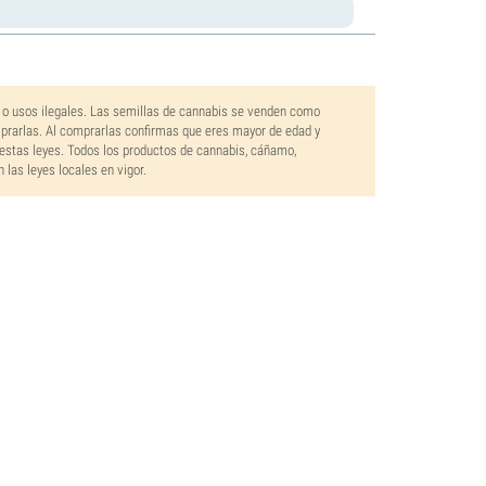
 o usos ilegales. Las semillas de cannabis se venden como
mprarlas. Al comprarlas confirmas que eres mayor de edad y
estas leyes. Todos los productos de cannabis, cáñamo,
las leyes locales en vigor.