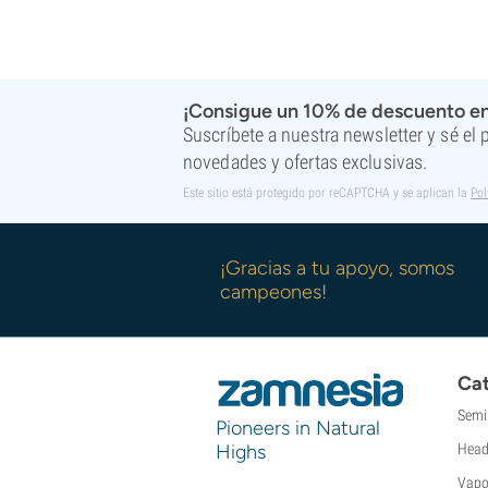
¡Consigue un 10% de descuento en
Suscríbete a nuestra newsletter y sé el
novedades y ofertas exclusivas.
Este sitio está protegido por reCAPTCHA y se aplican la
Pol
¡Gracias a tu apoyo, somos
campeones!
Cat
Semi
Pioneers in Natural
Highs
Head
Vapo