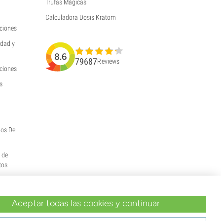
Trufas Mágicas
Calculadora Dosis Kratom
ciones
idad y
8.6
79687
Reviews
uciones
s
hos De
y de
tos
Aceptar todas las cookies y continuar