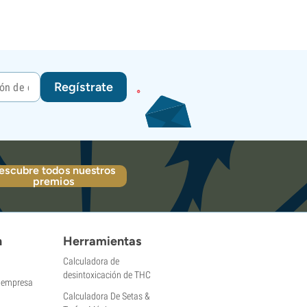
Regístrate
escubre todos nuestros
premios
n
Herramientas
Calculadora de
desintoxicación de THC
a empresa
Calculadora De Setas &