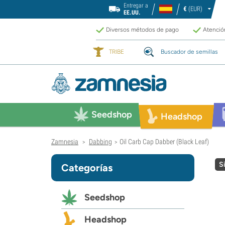
Entregar a
€
(EUR)
EE.UU.
Diversos métodos de pago
Atención
TRIBE
Buscador de semillas
Seedshop
Headshop
Zamnesia
Dabbing
Oil Carb Cap Dabber (Black Leaf)
>
>
S
Categorías
Seedshop
Headshop