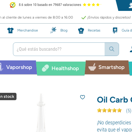
8.6 sobre 10 basado en 79687 valoraciones
 al cliente de lunes a viernes de 8:00 a 16:00
¡Envíos rápidos y discretos!
Merchandise
Blog
Recetas
Guía d
Vaporshop
Smartshop
Healthshop
in stock
Oil Carb
(
5
)
¡No desperdicies
evita que el vapo