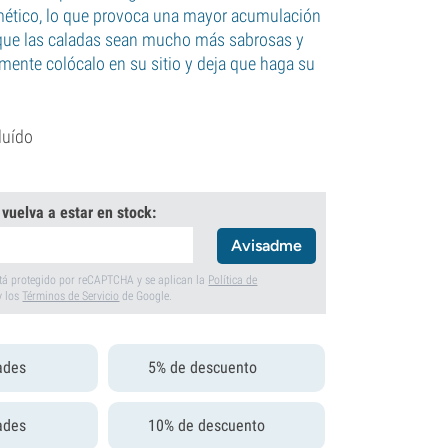
mético, lo que provoca una mayor acumulación
 que las caladas sean mucho más sabrosas y
mente colócalo en su sitio y deja que haga su
luído
 vuelva a estar en stock:
Avisadme
está protegido por reCAPTCHA y se aplican la
Política de
y los
Términos de Servicio
de Google.
ades
5% de descuento
ades
10% de descuento