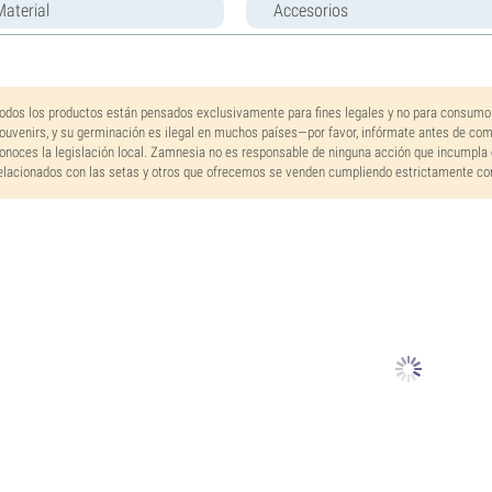
Material
Accesorios
odos los productos están pensados exclusivamente para fines legales y no para consumo
ouvenirs, y su germinación es ilegal en muchos países—por favor, infórmate antes de co
onoces la legislación local. Zamnesia no es responsable de ninguna acción que incumpla 
elacionados con las setas y otros que ofrecemos se venden cumpliendo estrictamente con 