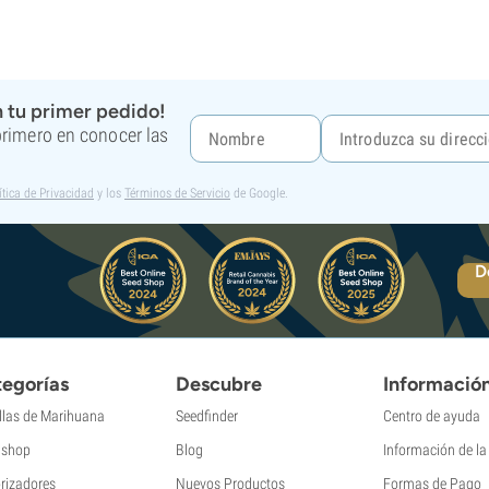
 tu primer pedido!
 primero en conocer las
ítica de Privacidad
y los
Términos de Servicio
de Google.
D
egorías
Descubre
Informació
llas de Marihuana
Seedfinder
Centro de ayuda
shop
Blog
Información de l
rizadores
Nuevos Productos
Formas de Pago