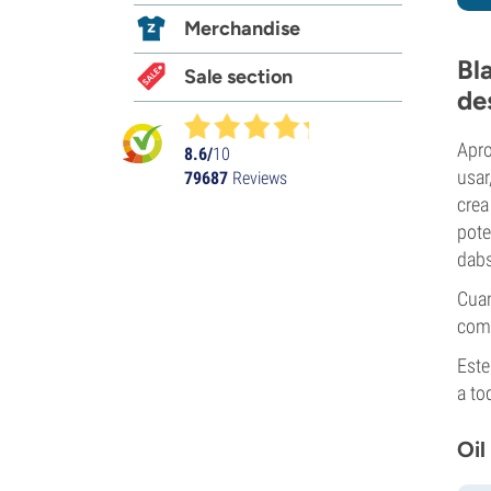
Merchandise
Bl
Sale section
de
Apro
8.6/
10
usar
79687
Reviews
crea
pote
dabs
Cuan
comp
Este
a to
Oil