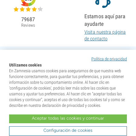
Estamos aquí para
79687
ayudarte
Reviews
Visita nuestra página
de contacto
Política de privacidad
Utilizamos cookies
En Zamnesia usamos cookies para asegurarnos de que nuestra web
funcione correctamente, para guardar tus preferencias, y para obtener
información sobre tu comportamiento online. Al hacer clic en
'configuración de cookies', podrás leer más sobre las cookies que
usamos y ajustar tus preferencias. Al hacer clic en "aceptar todas las
cookies y continuar", aceptas el uso de todas las cookies tal y como se
describe en nuestra declaración de privacidad y cookies.
Aceptar todas las cookies y continuar
* Nuestras semillas se venden como suvenires. La germinación de semillas es ilegal en muchos
países. Infórmate antes de efectuar tu compra. Al realizar tu pedido indicas que eres mayor de edad en
tu lugar de residencia y que conoces las normativas locales. También eximes de toda responsabilidad a
Configuración de cookies
Zamnesia si actúas al margen de ellas.