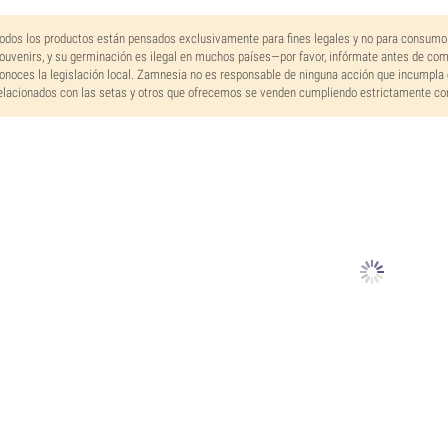
odos los productos están pensados exclusivamente para fines legales y no para consumo
ouvenirs, y su germinación es ilegal en muchos países—por favor, infórmate antes de co
onoces la legislación local. Zamnesia no es responsable de ninguna acción que incumpla 
elacionados con las setas y otros que ofrecemos se venden cumpliendo estrictamente con 