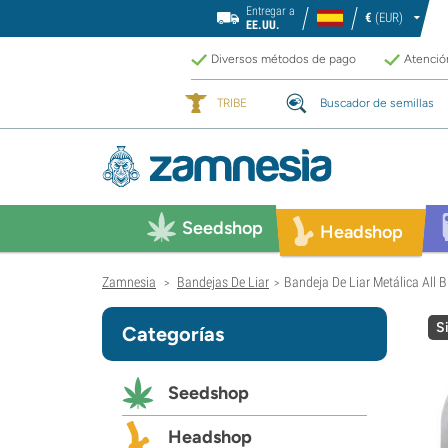
Entregar a
€
(EUR)
EE.UU.
Diversos métodos de pago
Atención
TRIBE
Buscador de semillas
Seedshop
Headshop
Zamnesia
Bandejas De Liar
Bandeja De Liar Metálica All 
>
>
S
Categorías
Seedshop
Headshop