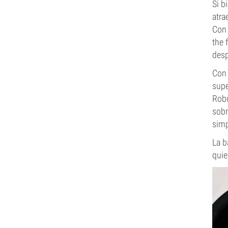
Si b
atra
Con 
the 
desp
Con 
supe
Robu
sobr
simp
La b
quie