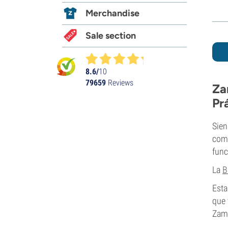
Merchandise
Sale section
8.6/
10
79659
Reviews
Za
Pr
Sien
como
func
La
B
Esta
que 
Zamn