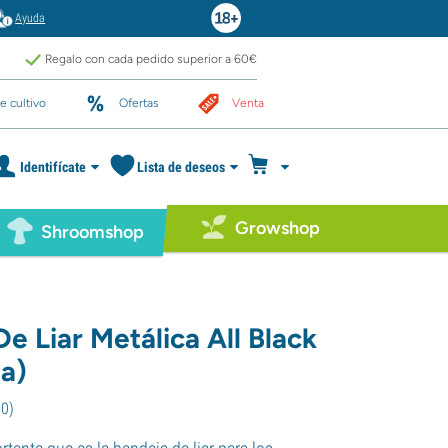
Ayuda
Regalo con cada pedido superior a 60€
e cultivo
Ofertas
Venta
Identifícate
Lista de deseos
Growshop
Shroomshop
e Liar Metálica All Black
a)
70
)