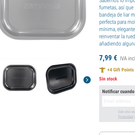
Sabemos lo impor
fumetas, así que
bandeja de liar m
perfecta para mol
mínima, elegante
reinventar la ru
añadiendo alguna
7,
99
€
IVA inc
+
4
Gift Points
Sin stock
Notificar cuando
Este sitio 
Privacidad