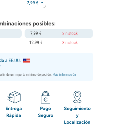
7,
99
€
mbinaciones posibles:
7,
99
€
Sin stock
12,
99
€
Sin stock
ida
a EE.UU.
*
partir de un importe mínimo de pedido.
Más información
Entrega
Pago
Seguimiento
Rápida
Seguro
y
Localización