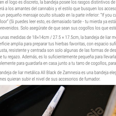
ien el logo es discreto, la bandeja posee los rasgos distintivos 
erá a los amantes del cannabis y el estilo que busquen los acce
un pequeño mensaje oculto situado en la parte inferior: “If you can 
floor” (Si puedes leer esto, es demasiado tarde - tu mierda ya está
revenidos. Solo asegúrate de que sean sus cogollos los que estén
unas medidas de 18×14cm / 27.5 × 17.5cm, la bandeja de liar me
rficie amplia para preparar tus hierbas favoritas, con espacio su
sta, resistente y centrada son solo algunas de las formas de des
e tu regazo. Además, es lo suficientemente pequeña para llevarl
lemente para guardarla en casa junto a tu tarro de cogollos, par
andeja de liar metálica All Black de Zamnesia es una bandeja eleg
nes quieran subir el nivel de sus accesorios de fumador.