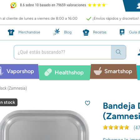
8.6 sobre 10 basado en 79659 valoraciones
 al cliente de lunes a viernes de 8:00 a 16:00
¡Envíos rápidos y discretos!
Merchandise
Blog
Recetas
Guía d
Vaporshop
Smartshop
Healthshop
Black (Zamnesia)
in stock
Bandeja D
(Zamnesi
(
4