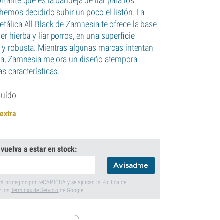
tante que es la bandeja de liar para los
 hemos decidido subir un poco el listón. La
etálica All Black de Zamnesia te ofrece la base
er hierba y liar porros, en una superficie
 y robusta. Mientras algunas marcas intentan
eda, Zamnesia mejora un diseño atemporal
s características.
luído
 extra
 vuelva a estar en stock:
Avisadme
está protegido por reCAPTCHA y se aplican la
Política de
y los
Términos de Servicio
de Google.