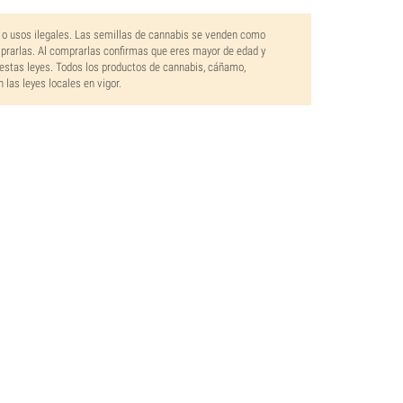
 o usos ilegales. Las semillas de cannabis se venden como
mprarlas. Al comprarlas confirmas que eres mayor de edad y
estas leyes. Todos los productos de cannabis, cáñamo,
las leyes locales en vigor.