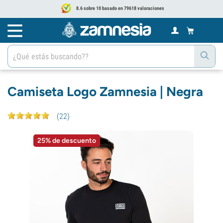
8.6 sobre 10 basado en 79618 valoraciones
Camiseta Logo Zamnesia | Negra
(
22
)
25% de descuento