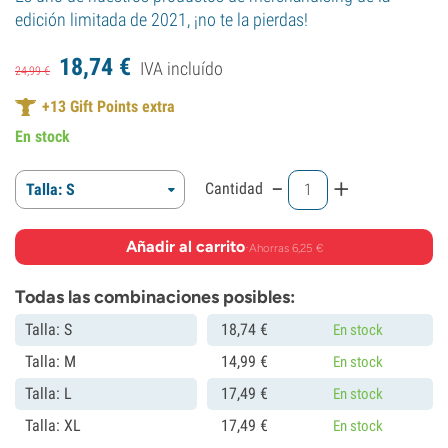
edición limitada de 2021, ¡no te la pierdas!
18,
74
€
IVA incluído
24,
99
€
+
13
Gift Points extra
En stock
-
+
Cantidad
Talla: S
Añadir al carrito
·
Ahorras 6,25 €
Todas las combinaciones posibles:
Talla: S
18,
74
€
En stock
Talla: M
14,
99
€
En stock
Talla: L
17,
49
€
En stock
Talla: XL
17,
49
€
En stock