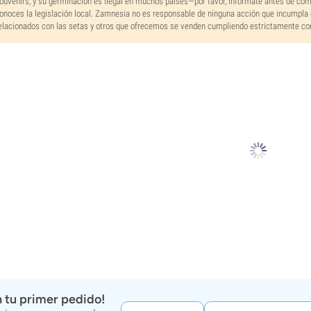
ouvenirs, y su germinación es ilegal en muchos países—por favor, infórmate antes de co
onoces la legislación local. Zamnesia no es responsable de ninguna acción que incumpla 
elacionados con las setas y otros que ofrecemos se venden cumpliendo estrictamente con 
 tu primer pedido!