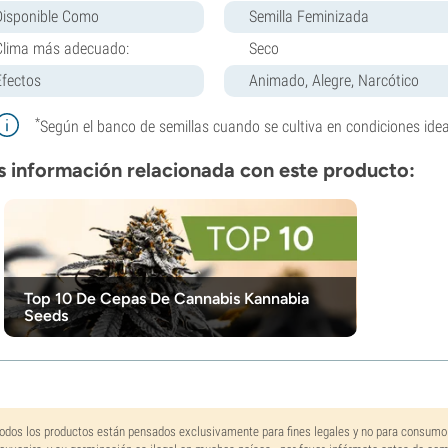
Disponible Como
Semilla Feminizada
Clima más adecuado:
Seco
Efectos
Animado, Alegre, Narcótico
*
Según el banco de semillas cuando se cultiva en condiciones idea
 información relacionada con este producto:
Top 10 De Cepas De Cannabis Kannabia
Seeds
odos los productos están pensados exclusivamente para fines legales y no para consumo