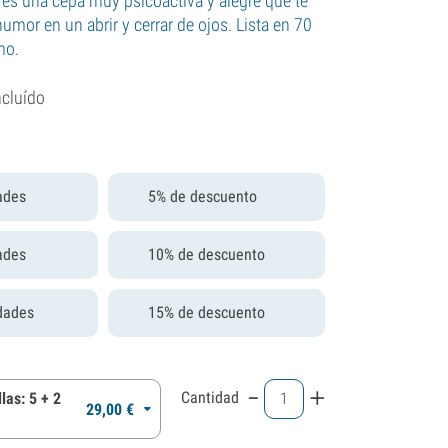
s una cepa muy psicoactiva y alegre que te
mor en un abrir y cerrar de ojos. Lista en 70
mo.
ncluído
ades
5% de descuento
ades
10% de descuento
dades
15% de descuento
-
+
Cantidad
las: 5 + 2
29,
00
€