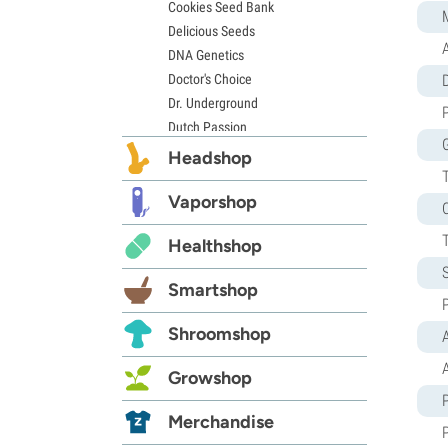
Cookies Seed Bank
Delicious Seeds
DNA Genetics
Doctor's Choice
D
Dr. Underground
Dutch Passion
Elite Seeds
Headshop
Eva Seeds
Exotic Seed
Vaporshop
Expert Seeds
Healthshop
FastBuds
Female Seeds
Smartshop
French Touch Seeds
Garden of Green
Shroomshop
A
GeneSeeds
Genehtik Seeds
Growshop
G13 Labs
Grass-O-Matic
Merchandise
Greenhouse Seeds