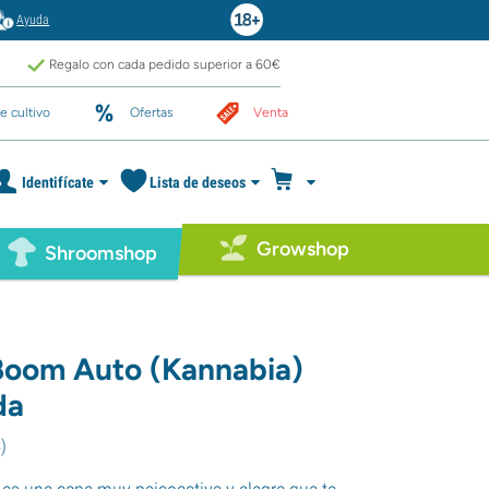
Ayuda
Regalo con cada pedido superior a 60€
e cultivo
Ofertas
Venta
Identifícate
Lista de deseos
Growshop
Shroomshop
oom Auto (Kannabia)
da
4
)