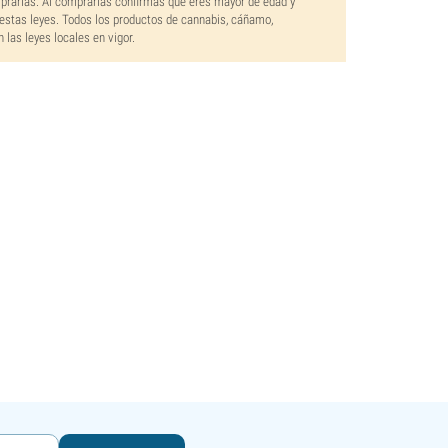
mprarlas. Al comprarlas confirmas que eres mayor de edad y
estas leyes. Todos los productos de cannabis, cáñamo,
las leyes locales en vigor.