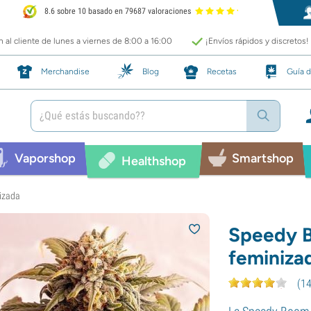
8.6 sobre 10 basado en 79687 valoraciones
 al cliente de lunes a viernes de 8:00 a 16:00
¡Envíos rápidos y discretos!
Merchandise
Blog
Recetas
Guía d
Vaporshop
Smartshop
Healthshop
izada
Speedy B
feminiza
(
1