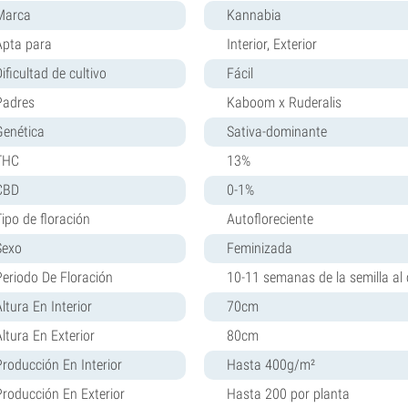
Marca
Kannabia
Apta para
Interior, Exterior
ificultad de cultivo
Fácil
Padres
Kaboom x Ruderalis
Genética
Sativa-dominante
THC
13%
CBD
0-1%
Tipo de floración
Autofloreciente
Sexo
Feminizada
Periodo De Floración
10-11 semanas de la semilla al 
ltura En Interior
70cm
Altura En Exterior
80cm
Producción En Interior
Hasta 400g/m²
Producción En Exterior
Hasta 200 por planta