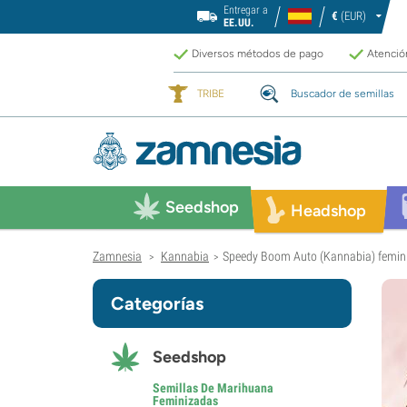
Entregar a
€
(EUR)
EE.UU.
Diversos métodos de pago
Atención
TRIBE
Buscador de semillas
Seedshop
Headshop
Zamnesia
Kannabia
Speedy Boom Auto (Kannabia) femin
>
>
Categorías
Seedshop
Semillas De Marihuana
Feminizadas