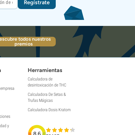
Regístrate
escubre todos nuestros
premios
n
Herramientas
Calculadora de
desintoxicación de THC
a empresa
Calculadora De Setas &
Trufas Mágicas
Calculadora Dosis Kratom
ciones
idad y
8.6