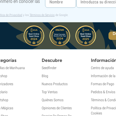
 primero en conocer las
ítica de Privacidad
y los
Términos de Servicio
de Google.
D
egorías
Descubre
Informació
llas de Marihuana
Seedfinder
Centro de ayuda
shop
Blog
Información de l
rizadores
Nuevos Productos
Formas de Pago
olario
Top Ventas
Pedidos & Envíos
tshop
Quiénes Somos
Términos & Condi
s Mágicas
Opiniones de Clientes
Política de Privac
Cookies
 Shop
Dossier De Prensa De