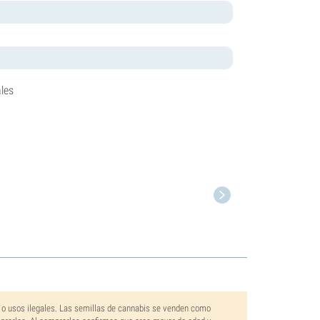
les
 o usos ilegales. Las semillas de cannabis se venden como