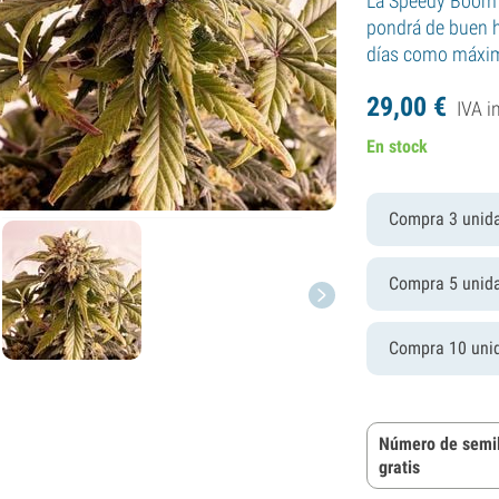
La Speedy Boom e
pondrá de buen hu
días como máxi
29,
00
€
IVA i
En stock
Compra 3 unid
Compra 5 unid
Compra 10 uni
Número de semil
gratis