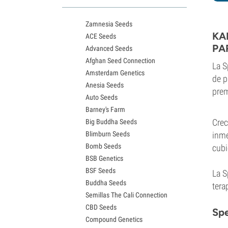
Variedades White Widow
Semillas de Northern Lights
Zamnesia Seeds
Semillas de Granddaddy Purple
KA
ACE Seeds
Semillas de OG Kush
PA
Advanced Seeds
Semillas de Blue Dream
Afghan Seed Connection
Semillas de Lemon Haze
L
a 
Amsterdam Genetics
Semillas de Bruce Banner
de p
Anesia Seeds
Semillas de Gelato
prem
Auto Seeds
Semillas de Sour Diesel
Barney's Farm
Semillas de Jack Herer
Crec
Big Buddha Seeds
Semillas de Girl Scout Cookies
Blimburn Seeds
inme
Semillas de Wedding Cake
Bomb Seeds
cubi
Semillas de Zkittlez
BSB Genetics
Semillas de Pineapple Express
BSF Seeds
Semillas de Chemdawg
La S
Buddha Seeds
Semillas de Hindu Kush
tera
Semillas The Cali Connection
Semillas de Mimosa
CBD Seeds
Spe
Compound Genetics