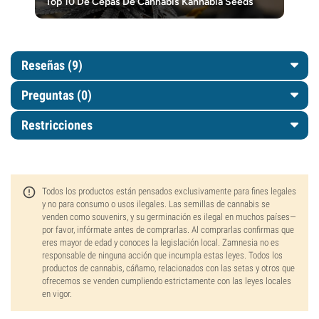
Top 10 De Cepas De Cannabis Kannabia Seeds
Reseñas (9)
Preguntas
(0)
Restricciones
Todos los productos están pensados exclusivamente para fines legales
y no para consumo o usos ilegales. Las semillas de cannabis se
venden como souvenirs, y su germinación es ilegal en muchos países—
por favor, infórmate antes de comprarlas. Al comprarlas confirmas que
eres mayor de edad y conoces la legislación local. Zamnesia no es
responsable de ninguna acción que incumpla estas leyes. Todos los
productos de cannabis, cáñamo, relacionados con las setas y otros que
ofrecemos se venden cumpliendo estrictamente con las leyes locales
en vigor.