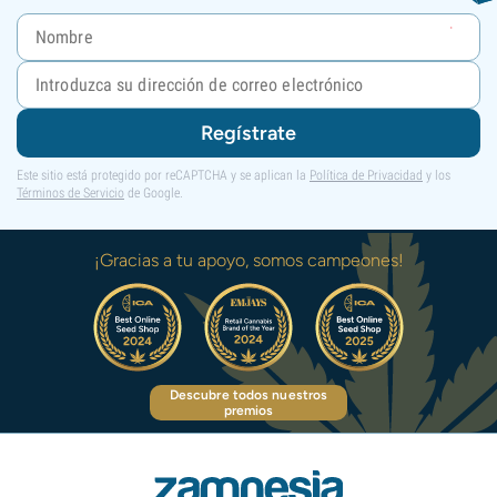
Regístrate
Este sitio está protegido por reCAPTCHA y se aplican la
Política de Privacidad
y los
Términos de Servicio
de Google.
¡Gracias a tu apoyo, somos campeones!
Descubre todos nuestros
premios