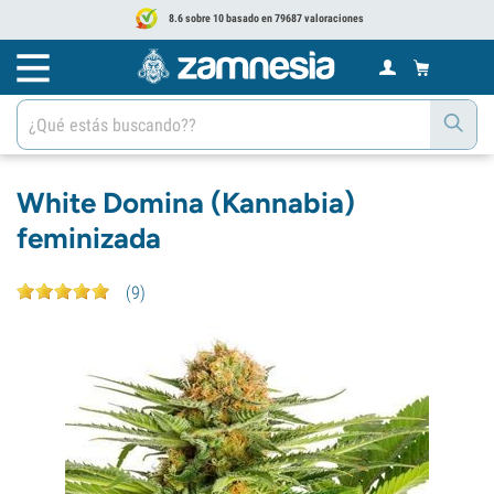
8.6 sobre 10 basado en 79687 valoraciones
White Domina (Kannabia)
feminizada
(
9
)