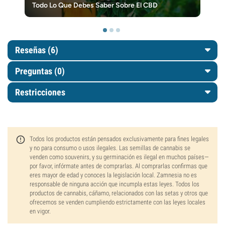
Todo Lo Que Debes Saber Sobre El CBD
Reseñas (6)
Preguntas
(0)
Restricciones
Todos los productos están pensados exclusivamente para fines legales
y no para consumo o usos ilegales. Las semillas de cannabis se
venden como souvenirs, y su germinación es ilegal en muchos países—
por favor, infórmate antes de comprarlas. Al comprarlas confirmas que
eres mayor de edad y conoces la legislación local. Zamnesia no es
responsable de ninguna acción que incumpla estas leyes. Todos los
productos de cannabis, cáñamo, relacionados con las setas y otros que
ofrecemos se venden cumpliendo estrictamente con las leyes locales
en vigor.