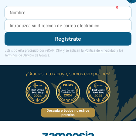
Regístrate
Este sitio está protegido por reCAPTCHA y se aplican la
Política de Privacidad
y los
Términos de Servicio
de Google.
¡Gracias a tu apoyo, somos campeones!
Descubre todos nuestros
premios