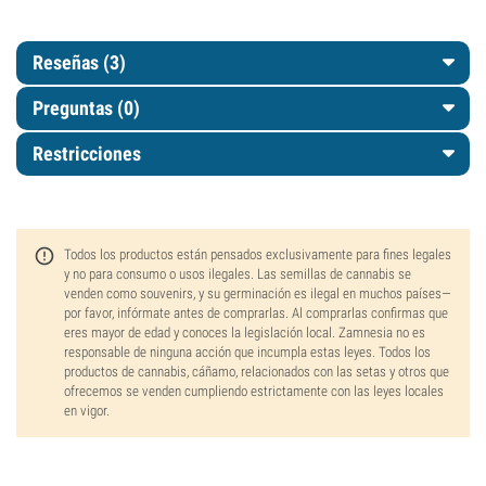
Reseñas (3)
Preguntas
(0)
Restricciones
Todos los productos están pensados exclusivamente para fines legales
y no para consumo o usos ilegales. Las semillas de cannabis se
venden como souvenirs, y su germinación es ilegal en muchos países—
por favor, infórmate antes de comprarlas. Al comprarlas confirmas que
eres mayor de edad y conoces la legislación local. Zamnesia no es
responsable de ninguna acción que incumpla estas leyes. Todos los
productos de cannabis, cáñamo, relacionados con las setas y otros que
ofrecemos se venden cumpliendo estrictamente con las leyes locales
en vigor.