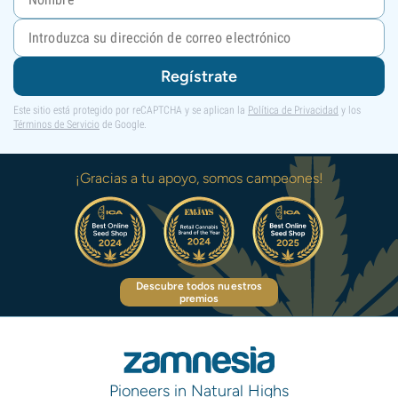
Regístrate
Este sitio está protegido por reCAPTCHA y se aplican la
Política de Privacidad
y los
Términos de Servicio
de Google.
¡Gracias a tu apoyo, somos campeones!
Descubre todos nuestros
premios
Pioneers in Natural Highs