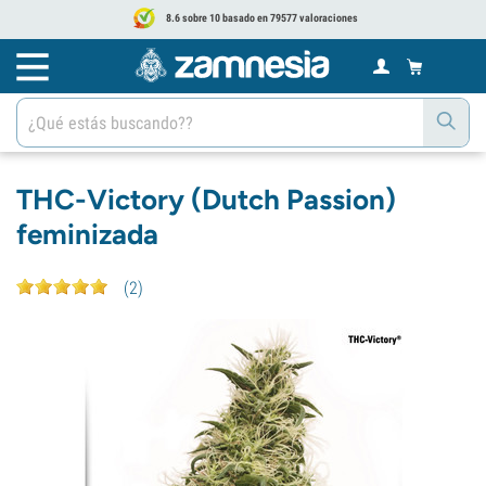
8.6 sobre 10 basado en 79577 valoraciones
THC-Victory (Dutch Passion)
feminizada
(
2
)