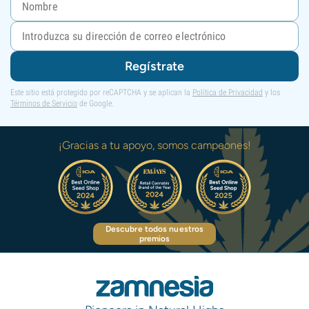
Regístrate
Este sitio está protegido por reCAPTCHA y se aplican la
Política de Privacidad
y los
Términos de Servicio
de Google.
¡Gracias a tu apoyo, somos campeones!
Descubre todos nuestros
premios