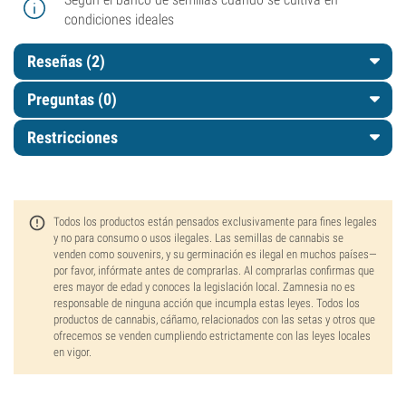
condiciones ideales
Reseñas (2)
Preguntas
(0)
Restricciones
Todos los productos están pensados exclusivamente para fines legales
y no para consumo o usos ilegales. Las semillas de cannabis se
venden como souvenirs, y su germinación es ilegal en muchos países—
por favor, infórmate antes de comprarlas. Al comprarlas confirmas que
eres mayor de edad y conoces la legislación local. Zamnesia no es
responsable de ninguna acción que incumpla estas leyes. Todos los
productos de cannabis, cáñamo, relacionados con las setas y otros que
ofrecemos se venden cumpliendo estrictamente con las leyes locales
en vigor.