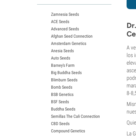
Variedades White Widow
Semillas de Northern Lights
Zamnesia Seeds
Semillas de Granddaddy Purple
ACE Seeds
Semillas de OG Kush
Dr
Advanced Seeds
Semillas de Blue Dream
Ce
Afghan Seed Connection
Semillas de Lemon Haze
Amsterdam Genetics
Semillas de Bruce Banner
A ve
Anesia Seeds
Semillas de Gelato
los 
Auto Seeds
Semillas de Sour Diesel
elev
Barney's Farm
Semillas de Jack Herer
asce
Big Buddha Seeds
Semillas de Girl Scout Cookies
podr
Blimburn Seeds
Semillas de Wedding Cake
mara
Bomb Seeds
Semillas de Zkittlez
8-8,
BSB Genetics
Semillas de Pineapple Express
BSF Seeds
Semillas de Chemdawg
Mism
Buddha Seeds
Semillas de Hindu Kush
nue
Semillas The Cali Connection
Semillas de Mimosa
Quie
CBD Seeds
Compound Genetics
La G