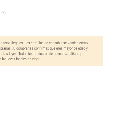
les
 o usos ilegales. Las semillas de cannabis se venden como
mprarlas. Al comprarlas confirmas que eres mayor de edad y
estas leyes. Todos los productos de cannabis, cáñamo,
las leyes locales en vigor.