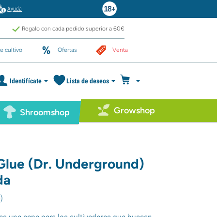
Ayuda
Regalo con cada pedido superior a 60€
e cultivo
Ofertas
Venta
Identifícate
Lista de deseos
Growshop
Shroomshop
 Glue (Dr. Underground)
da
4
)