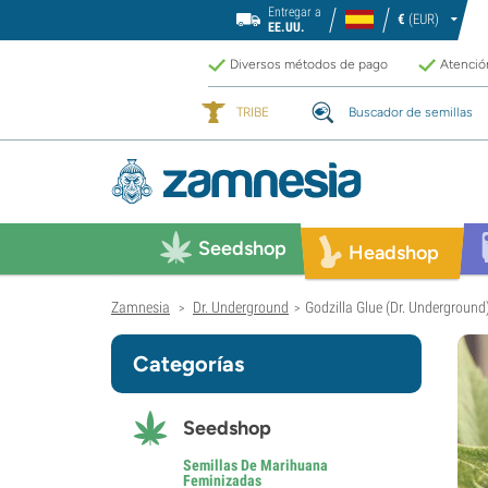
Entregar a
€
(EUR)
EE.UU.
Diversos métodos de pago
Atención
TRIBE
Buscador de semillas
Seedshop
Headshop
Zamnesia
Dr. Underground
Godzilla Glue (Dr. Underground
>
>
Categorías
Seedshop
Semillas De Marihuana
Feminizadas