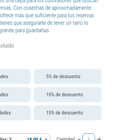
 es una cepa para los cultivadores que buscan
nsas. Con cosechas de aproximadamente
 ofrece más que suficiente para tus reservas
tienes que asegurarte de tener un tarro lo
grande para guardarlas.
ncluído
ades
5% de descuento
ades
10% de descuento
dades
15% de descuento
-
+
Cantidad
las: 2
18,
00
€