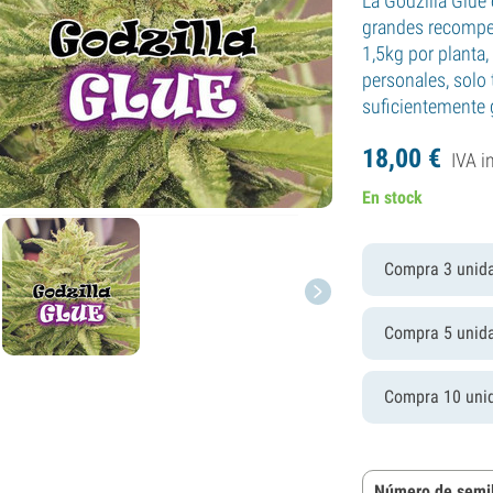
La Godzilla Glue
grandes recompe
1,5kg por planta,
personales, solo 
suficientemente 
18,
00
€
IVA i
En stock
Compra 3 unid
Compra 5 unid
Compra 10 uni
Número de semil