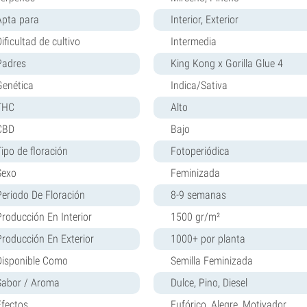
Apta para
Interior, Exterior
ificultad de cultivo
Intermedia
Padres
King Kong x Gorilla Glue 4
Genética
Indica/Sativa
THC
Alto
CBD
Bajo
Tipo de floración
Fotoperiódica
Sexo
Feminizada
Periodo De Floración
8-9 semanas
Producción En Interior
1500 gr/m²
Producción En Exterior
1000+ por planta
Disponible Como
Semilla Feminizada
Sabor / Aroma
Dulce, Pino, Diesel
Efectos
Eufórico, Alegre, Motivador