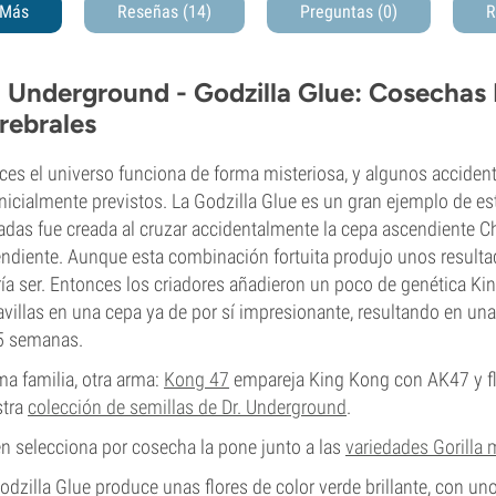
Más
Reseñas (14)
Preguntas
(0)
R
. Underground - Godzilla Glue: Cosecha
rebrales
ces el universo funciona de forma misteriosa, y algunos accide
inicialmente previstos. La Godzilla Glue es un gran ejemplo de 
adas fue creada al cruzar accidentalmente la cepa ascendiente 
ndiente. Aunque esta combinación fortuita produjo unos resulta
ía ser. Entonces los criadores añadieron un poco de genética Ki
villas en una cepa ya de por sí impresionante, resultando en un
5 semanas.
a familia, otra arma:
Kong 47
empareja King Kong con AK47 y f
stra
colección de semillas de Dr. Underground
.
n selecciona por cosecha la pone junto a las
variedades Gorilla
odzilla Glue produce unas flores de color verde brillante, con un