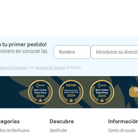
 tu primer pedido!
 primero en conocer las
ítica de Privacidad
y los
Términos de Servicio
de Google.
D
egorías
Descubre
Informació
llas de Marihuana
Seedfinder
Centro de ayuda