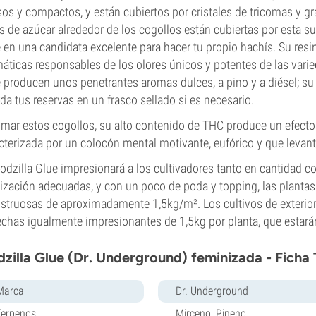
os y compactos, y están cubiertos por cristales de tricomas y gr
s de azúcar alrededor de los cogollos están cubiertas por esta sus
 en una candidata excelente para hacer tu propio hachís. Su resi
áticas responsables de los olores únicos y potentes de las varie
 producen unos penetrantes aromas dulces, a pino y a diésel; su 
da tus reservas en un frasco sellado si es necesario.
umar estos cogollos, su alto contenido de THC produce un efecto
cterizada por un colocón mental motivante, eufórico y que levant
odzilla Glue impresionará a los cultivadores tanto en cantidad c
ilización adecuadas, y con un poco de poda y topping, las planta
truosas de aproximadamente 1,5kg/m². Los cultivos de exterior,
chas igualmente impresionantes de 1,5kg por planta, que estará
zilla Glue (Dr. Underground) feminizada - Ficha
Marca
Dr. Underground
Terpenos
Mirceno, Pineno