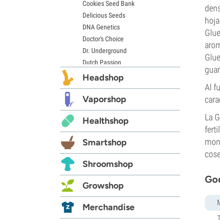
Cookies Seed Bank
dens
Delicious Seeds
hoja
DNA Genetics
Glue
Doctor's Choice
arom
Dr. Underground
Glue
Dutch Passion
guar
Elite Seeds
Headshop
Eva Seeds
Al f
Exotic Seed
Vaporshop
cara
Expert Seeds
La G
Healthshop
FastBuds
fert
Female Seeds
mons
Smartshop
French Touch Seeds
cose
Garden of Green
Shroomshop
GeneSeeds
God
Genehtik Seeds
Growshop
G13 Labs
Grass-O-Matic
Merchandise
Greenhouse Seeds