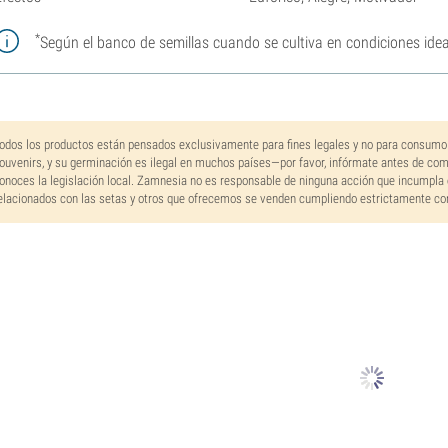
*
Según el banco de semillas cuando se cultiva en condiciones idea
odos los productos están pensados exclusivamente para fines legales y no para consumo
ouvenirs, y su germinación es ilegal en muchos países—por favor, infórmate antes de co
onoces la legislación local. Zamnesia no es responsable de ninguna acción que incumpla 
elacionados con las setas y otros que ofrecemos se venden cumpliendo estrictamente con 