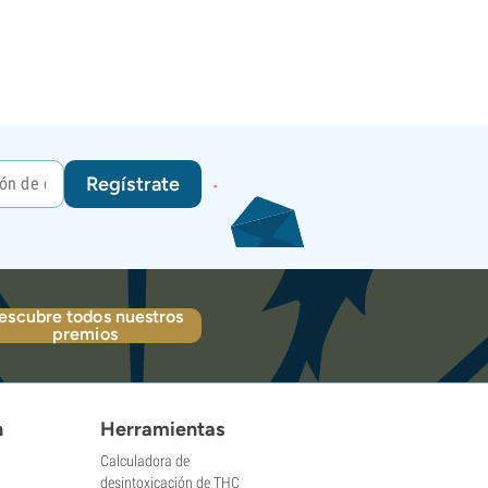
Regístrate
escubre todos nuestros
premios
n
Herramientas
Calculadora de
desintoxicación de THC