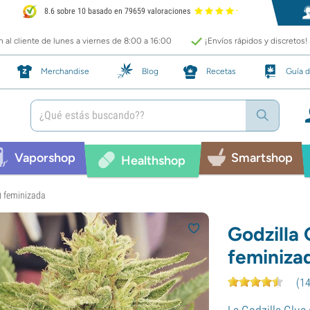
8.6 sobre 10 basado en 79659 valoraciones
 al cliente de lunes a viernes de 8:00 a 16:00
¡Envíos rápidos y discretos!
Merchandise
Blog
Recetas
Guía d
Vaporshop
Smartshop
Healthshop
) feminizada
Godzilla
feminiza
(
1