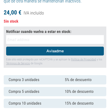
que de otra manera se mantendrían inactivos.
24,
00
€
IVA incluído
Sin stock
Notificar cuando vuelva a estar en stock:
Avisadme
Este sitio está protegido por reCAPTCHA y se aplican la
Política de Privacidad
y los
Términos de Servicio
de Google.
Compra 3 unidades
5% de descuento
Compra 5 unidades
10% de descuento
Compra 10 unidades
15% de descuento