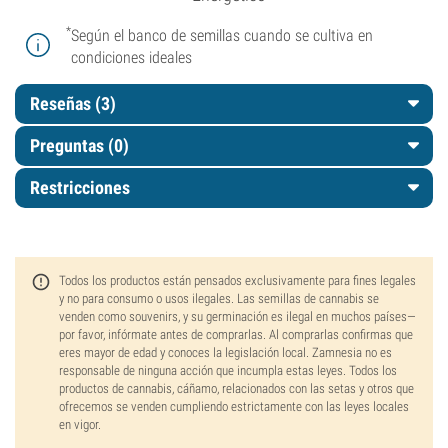
*
Según el banco de semillas cuando se cultiva en
condiciones ideales
Reseñas (3)
Preguntas
(0)
Restricciones
Todos los productos están pensados exclusivamente para fines legales
y no para consumo o usos ilegales. Las semillas de cannabis se
venden como souvenirs, y su germinación es ilegal en muchos países—
por favor, infórmate antes de comprarlas. Al comprarlas confirmas que
eres mayor de edad y conoces la legislación local. Zamnesia no es
responsable de ninguna acción que incumpla estas leyes. Todos los
productos de cannabis, cáñamo, relacionados con las setas y otros que
ofrecemos se venden cumpliendo estrictamente con las leyes locales
en vigor.