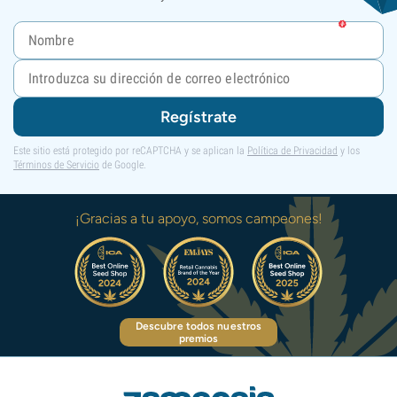
Regístrate
Este sitio está protegido por reCAPTCHA y se aplican la
Política de Privacidad
y los
Términos de Servicio
de Google.
¡Gracias a tu apoyo, somos campeones!
Descubre todos nuestros
premios