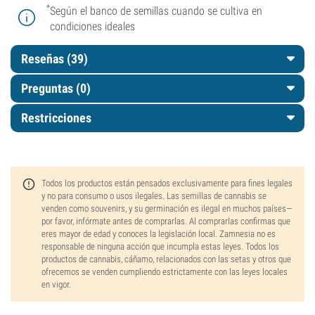
*
Según el banco de semillas cuando se cultiva en
condiciones ideales
Reseñas (39)
Preguntas
(0)
Restricciones
Todos los productos están pensados exclusivamente para fines legales
y no para consumo o usos ilegales. Las semillas de cannabis se
venden como souvenirs, y su germinación es ilegal en muchos países—
por favor, infórmate antes de comprarlas. Al comprarlas confirmas que
eres mayor de edad y conoces la legislación local. Zamnesia no es
responsable de ninguna acción que incumpla estas leyes. Todos los
productos de cannabis, cáñamo, relacionados con las setas y otros que
ofrecemos se venden cumpliendo estrictamente con las leyes locales
en vigor.