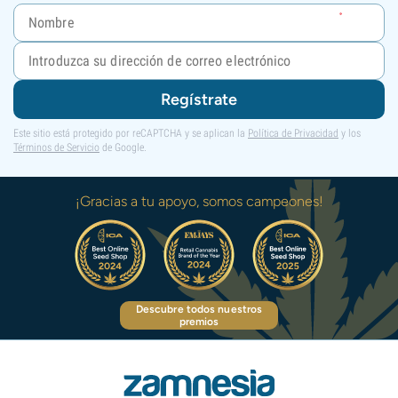
Regístrate
Este sitio está protegido por reCAPTCHA y se aplican la
Política de Privacidad
y los
Términos de Servicio
de Google.
¡Gracias a tu apoyo, somos campeones!
Descubre todos nuestros
premios