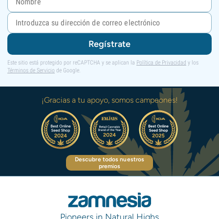
Regístrate
Este sitio está protegido por reCAPTCHA y se aplican la
Política de Privacidad
y los
Términos de Servicio
de Google.
¡Gracias a tu apoyo, somos campeones!
Descubre todos nuestros
premios
Pioneers in Natural Highs