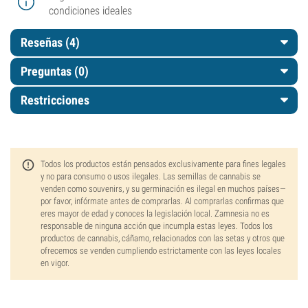
condiciones ideales
Reseñas (4)
Preguntas
(0)
Restricciones
Todos los productos están pensados exclusivamente para fines legales
y no para consumo o usos ilegales. Las semillas de cannabis se
venden como souvenirs, y su germinación es ilegal en muchos países—
por favor, infórmate antes de comprarlas. Al comprarlas confirmas que
eres mayor de edad y conoces la legislación local. Zamnesia no es
responsable de ninguna acción que incumpla estas leyes. Todos los
productos de cannabis, cáñamo, relacionados con las setas y otros que
ofrecemos se venden cumpliendo estrictamente con las leyes locales
en vigor.