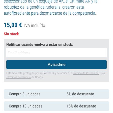
seleccionado de un esqueje de AK, el Ultimate AK y la
robustez de la genética ruderalis, crearon esta
autofloreciente para desmarcarse de la competencia.
15,
00
€
IVA incluído
Sin stock
Notificar cuando vuelva a estar en stock:
Avisadme
Este sitio está protegido por reCAPTCHA y se aplican la
Política de Privacidad
y los
Términos de Servicio
de Google.
Compra 3 unidades
5% de descuento
Compra 10 unidades
15% de descuento