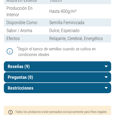
Altura En Exterior
100cm
Producción En
Hasta 400g/m²
Interior
Disponible Como
Semilla Feminizada
Sabor / Aroma
Dulce, Especiado
Efectos
Relajante, Cerebral, Energético
*
Según el banco de semillas cuando se cultiva en
condiciones ideales
Reseñas (9)
Preguntas
(0)
Restricciones
Todos los productos están pensados exclusivamente para fines legales