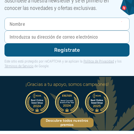
Suscríbete a nuestra newsletter y sé el primero en
conocer las novedades y ofertas exclusivas.
Regístrate
Este sitio está protegido por reCAPTCHA y se aplican la
Política de Privacidad
y los
Términos de Servicio
de Google.
¡Gracias a tu apoyo, somos campeones!
Descubre todos nuestros
premios