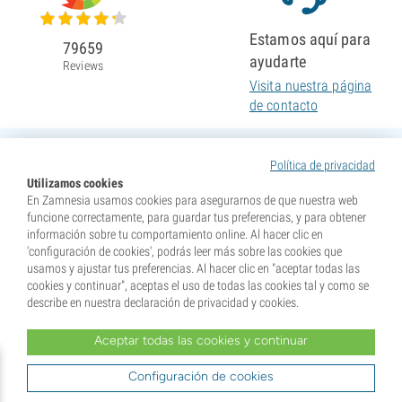
Estamos aquí para
79659
ayudarte
Reviews
Visita nuestra página
de contacto
Política de privacidad
Utilizamos cookies
En Zamnesia usamos cookies para asegurarnos de que nuestra web
funcione correctamente, para guardar tus preferencias, y para obtener
información sobre tu comportamiento online. Al hacer clic en
'configuración de cookies', podrás leer más sobre las cookies que
usamos y ajustar tus preferencias. Al hacer clic en "aceptar todas las
cookies y continuar", aceptas el uso de todas las cookies tal y como se
describe en nuestra declaración de privacidad y cookies.
Aceptar todas las cookies y continuar
* Nuestras semillas se venden como suvenires. La germinación de semillas es ilegal en muchos
países. Infórmate antes de efectuar tu compra. Al realizar tu pedido indicas que eres mayor de edad en
tu lugar de residencia y que conoces las normativas locales. También eximes de toda responsabilidad a
Configuración de cookies
Zamnesia si actúas al margen de ellas.