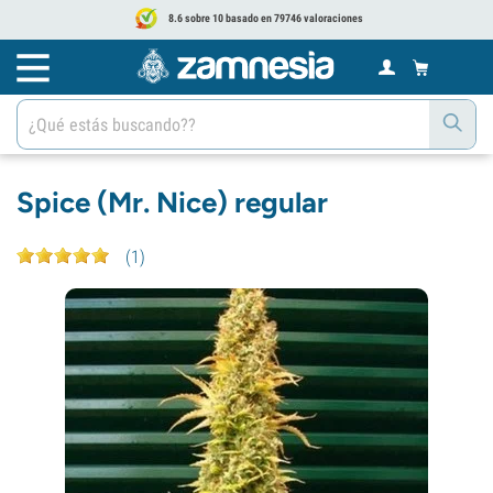
8.6 sobre 10 basado en 79746 valoraciones
Spice (Mr. Nice) regular
(
1
)