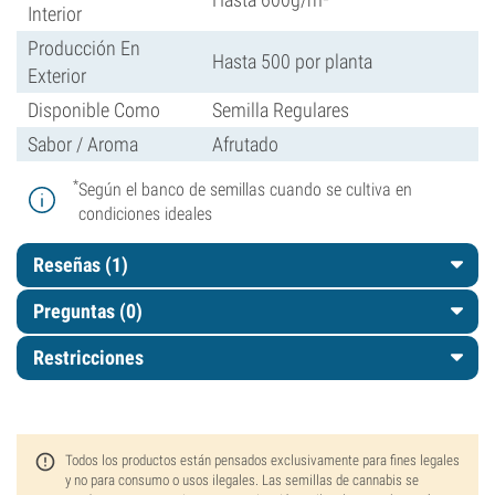
Interior
Producción En
Hasta 500 por planta
Exterior
Disponible Como
Semilla Regulares
Sabor / Aroma
Afrutado
*
Según el banco de semillas cuando se cultiva en
condiciones ideales
Reseñas (1)
Preguntas
(0)
Restricciones
Todos los productos están pensados exclusivamente para fines legales
y no para consumo o usos ilegales. Las semillas de cannabis se