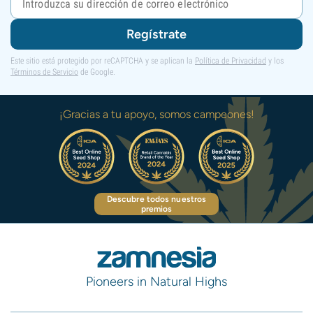
Regístrate
Este sitio está protegido por reCAPTCHA y se aplican la
Política de Privacidad
y los
Términos de Servicio
de Google.
¡Gracias a tu apoyo, somos campeones!
Descubre todos nuestros
premios
Pioneers in Natural Highs