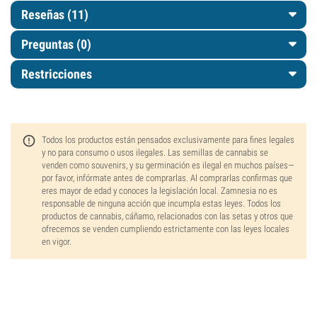
Reseñas (11)
Preguntas
(0)
Restricciones
Todos los productos están pensados exclusivamente para fines legales
y no para consumo o usos ilegales. Las semillas de cannabis se
venden como souvenirs, y su germinación es ilegal en muchos países—
por favor, infórmate antes de comprarlas. Al comprarlas confirmas que
eres mayor de edad y conoces la legislación local. Zamnesia no es
responsable de ninguna acción que incumpla estas leyes. Todos los
productos de cannabis, cáñamo, relacionados con las setas y otros que
ofrecemos se venden cumpliendo estrictamente con las leyes locales
en vigor.