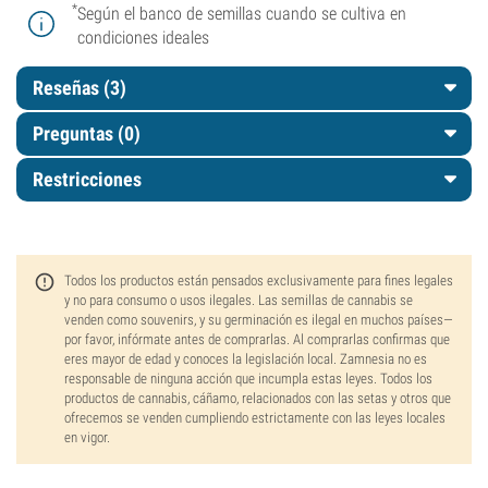
*
Según el banco de semillas cuando se cultiva en
condiciones ideales
Reseñas (3)
Preguntas
(0)
Restricciones
Todos los productos están pensados exclusivamente para fines legales
y no para consumo o usos ilegales. Las semillas de cannabis se
venden como souvenirs, y su germinación es ilegal en muchos países—
por favor, infórmate antes de comprarlas. Al comprarlas confirmas que
eres mayor de edad y conoces la legislación local. Zamnesia no es
responsable de ninguna acción que incumpla estas leyes. Todos los
productos de cannabis, cáñamo, relacionados con las setas y otros que
ofrecemos se venden cumpliendo estrictamente con las leyes locales
en vigor.