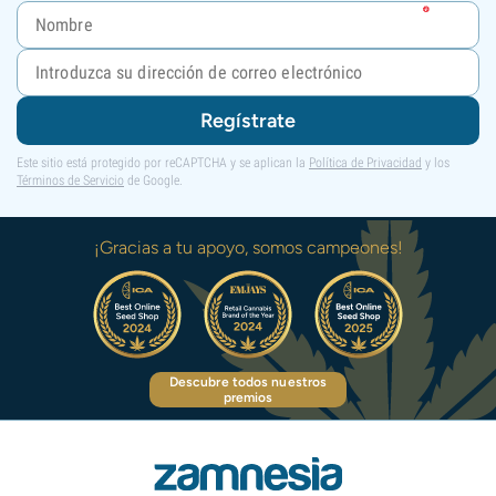
Regístrate
Este sitio está protegido por reCAPTCHA y se aplican la
Política de Privacidad
y los
Términos de Servicio
de Google.
¡Gracias a tu apoyo, somos campeones!
Descubre todos nuestros
premios