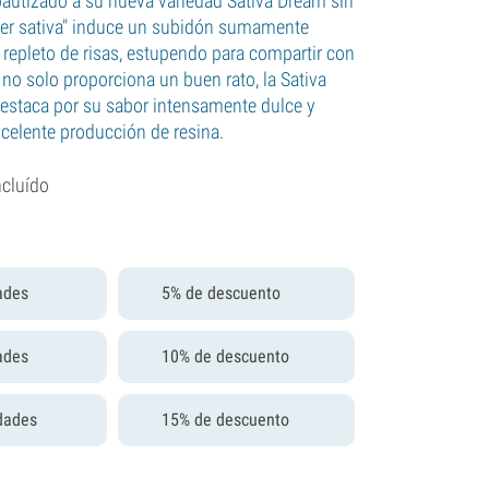
autizado a su nueva variedad Sativa Dream sin
per sativa" induce un subidón sumamente
y repleto de risas, estupendo para compartir con
no solo proporciona un buen rato, la Sativa
estaca por su sabor intensamente dulce y
xcelente producción de resina.
ncluído
ades
5% de descuento
ades
10% de descuento
dades
15% de descuento