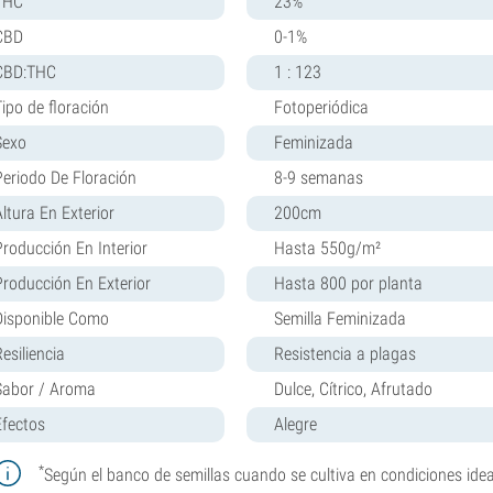
THC
23%
CBD
0-1%
CBD:THC
1 : 123
Tipo de floración
Fotoperiódica
Sexo
Feminizada
Periodo De Floración
8-9 semanas
Altura En Exterior
200cm
Producción En Interior
Hasta 550g/m²
Producción En Exterior
Hasta 800 por planta
Disponible Como
Semilla Feminizada
esiliencia
Resistencia a plagas
Sabor / Aroma
Dulce, Cítrico, Afrutado
Efectos
Alegre
*
Según el banco de semillas cuando se cultiva en condiciones idea