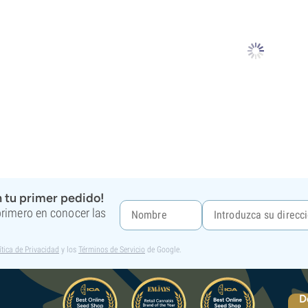
 tu primer pedido!
 primero en conocer las
ítica de Privacidad
y los
Términos de Servicio
de Google.
D