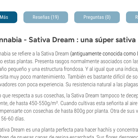
Más
Reseñas (19)
Preguntas
(0)
R
nnabia - Sativa Dream : una súper sativa
nabia se refiere a la Sativa Dream
(antiguamente conocida como
 estas plantas. Presenta rasgos normalmente asociados con la
ño pequeño y una estructura frondosa. Y al igual que una índica
sita muy poco mantenimiento. También es bastante difícil de sobr
ivadores con poca experiencia. Su resistencia natural a las plagas
o que respecta a sus cosechas, la Sativa Dream tampoco te decepc
nte, de hasta 450-550g/m². Cuando cultivas esta señorita al aire 
mpensarte con cosechas de hasta 800g por planta. Otra de sus ve
 56-60 días.
ativa Dream es una planta perfecta para hacer hachís y concent
bren de gruesas capas de resina escarchada. Sus flores despren