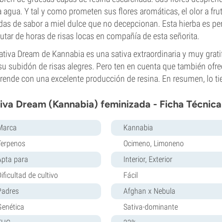
 agua. Y tal y como prometen sus flores aromáticas, el olor a f
das de sabor a miel dulce que no decepcionan. Esta hierba es pe
rutar de horas de risas locas en compañía de esta señorita.
ativa Dream de Kannabia es una sativa extraordinaria y muy grati
su subidón de risas alegres. Pero ten en cuenta que también ofrece
rende con una excelente producción de resina. En resumen, lo ti
iva Dream (Kannabia) feminizada - Ficha Técnica
Marca
Kannabia
Terpenos
Ocimeno, Limoneno
Apta para
Interior, Exterior
ificultad de cultivo
Fácil
Padres
Afghan x Nebula
Genética
Sativa-dominante