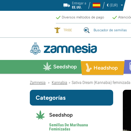
Entregar a
€
(EUR)
EE.UU.
Diversos métodos de pago
Atención
TRIBE
Buscador de semillas
Seedshop
Headshop
Zamnesia
Kannabia
Sativa Dream (Kannabia) feminizada
>
>
Categorías
Seedshop
Semillas De Marihuana
Feminizadas