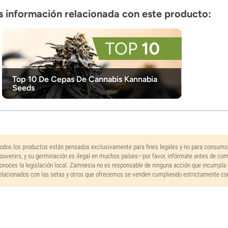
 información relacionada con este producto:
Top 10 De Cepas De Cannabis Kannabia
Seeds
odos los productos están pensados exclusivamente para fines legales y no para consumo
ouvenirs, y su germinación es ilegal en muchos países—por favor, infórmate antes de co
onoces la legislación local. Zamnesia no es responsable de ninguna acción que incumpla 
elacionados con las setas y otros que ofrecemos se venden cumpliendo estrictamente con 