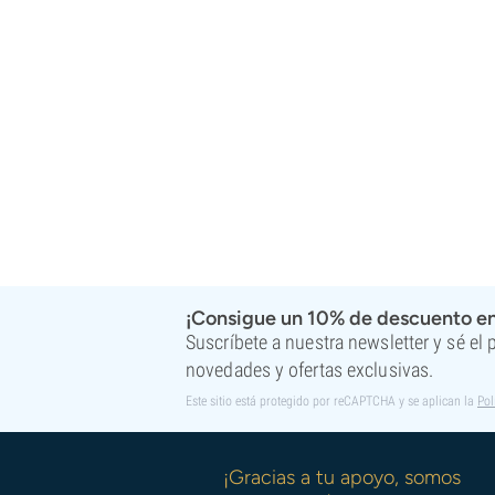
Super Sativa Seed Club
Super Strains
Sweet Seeds
TICAL
T.H. Seeds
Top Tao Seeds
Vision Seeds
VIP Seeds
White Label
World Of Seeds
Bancos de semillas
¡Consigue un 10% de descuento en
Suscríbete a nuestra newsletter y sé el
novedades y ofertas exclusivas.
Este sitio está protegido por reCAPTCHA y se aplican la
Pol
¡Gracias a tu apoyo, somos