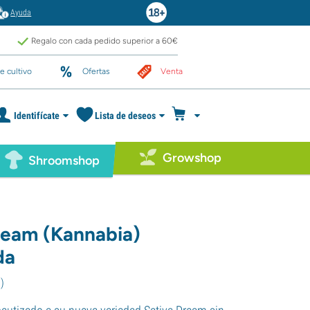
Ayuda
Regalo con cada pedido superior a 60€
e cultivo
Ofertas
Venta
Identifícate
Lista de deseos
Growshop
Shroomshop
ream (Kannabia)
da
9
)