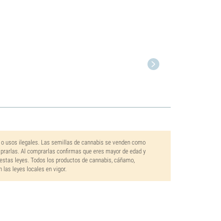
 o usos ilegales. Las semillas de cannabis se venden como
mprarlas. Al comprarlas confirmas que eres mayor de edad y
estas leyes. Todos los productos de cannabis, cáñamo,
las leyes locales en vigor.