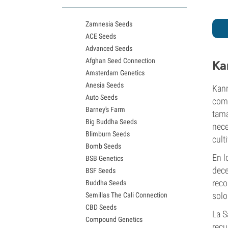
Variedades White Widow
Semillas de Northern Lights
Zamnesia Seeds
Semillas de Granddaddy Purple
ACE Seeds
Semillas de OG Kush
Advanced Seeds
Semillas de Blue Dream
Afghan Seed Connection
Semillas de Lemon Haze
Ka
Amsterdam Genetics
Semillas de Bruce Banner
Anesia Seeds
Semillas de Gelato
Ka
n
Auto Seeds
Semillas de Sour Diesel
como
Barney's Farm
Semillas de Jack Herer
tama
Big Buddha Seeds
Semillas de Girl Scout Cookies
nece
Blimburn Seeds
Semillas de Wedding Cake
cult
Bomb Seeds
Semillas de Zkittlez
En l
BSB Genetics
Semillas de Pineapple Express
dece
BSF Seeds
Semillas de Chemdawg
reco
Buddha Seeds
Semillas de Hindu Kush
solo
Semillas The Cali Connection
Semillas de Mimosa
CBD Seeds
La S
Compound Genetics
recu