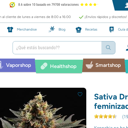
8.6 sobre 10 basado en 79708 valoraciones
 al cliente de lunes a viernes de 8:00 a 16:00
¡Envíos rápidos y discretos!
Merchandise
Blog
Recetas
Guía d
Vaporshop
Smartshop
Healthshop
Sativa D
feminiza
(
1