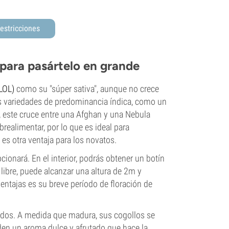
estricciones
 para pasártelo en grande
 LOL)
como su
"súper sativa", aunque no crece
s variedades de predominancia índica, como un
, este cruce entre una Afghan y una Nebula
ealimentar, por lo que es ideal para
 es otra ventaja para los novatos.
ionará. En el interior, podrás obtener un botín
libre, puede alcanzar una altura de 2m y
ntajas es su breve período de floración de
rados. A medida que madura, sus cogollos se
den un aroma dulce y afrutado que hace la