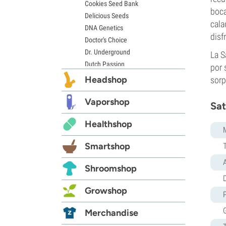
Cookies Seed Bank
boca
Delicious Seeds
cala
DNA Genetics
disf
Doctor's Choice
Dr. Underground
La S
Dutch Passion
por 
Elite Seeds
Headshop
sorp
Eva Seeds
Exotic Seed
Vaporshop
Sat
Expert Seeds
Healthshop
FastBuds
Female Seeds
Smartshop
French Touch Seeds
Garden of Green
Shroomshop
GeneSeeds
D
Genehtik Seeds
Growshop
G13 Labs
Grass-O-Matic
Merchandise
Greenhouse Seeds