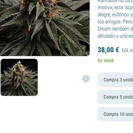
Kannabia no ha b
motivo; esta "sú
alegre, eufórico 
los amigos. Pero 
Dream también d
afrutado y una e
38,
00
€
IVA i
En stock
Compra 3 unid
Compra 5 unid
Compra 10 uni