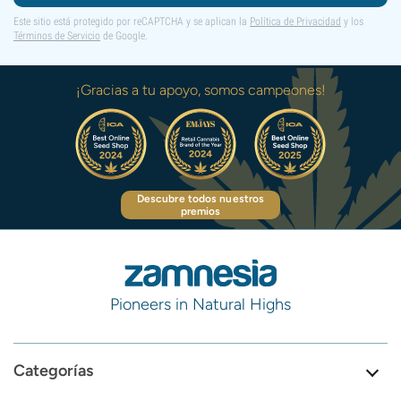
Este sitio está protegido por reCAPTCHA y se aplican la
Política de Privacidad
y los
Términos de Servicio
de Google.
¡Gracias a tu apoyo, somos campeones!
Descubre todos nuestros
premios
Pioneers in Natural Highs
Categorías