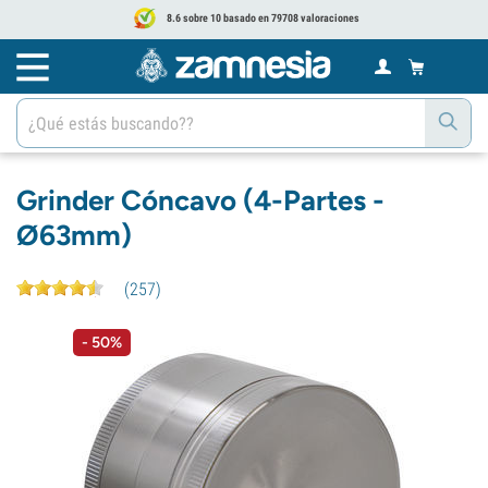
8.6 sobre 10 basado en 79708 valoraciones
Grinder Cóncavo (4-Partes -
Ø63mm)
(
257
)
- 50%