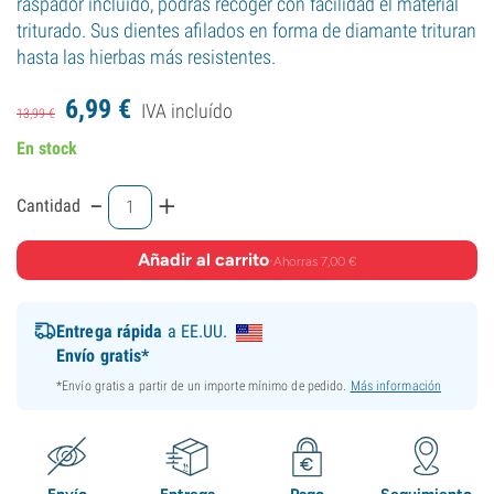
raspador incluido, podrás recoger con facilidad el material
triturado. Sus dientes afilados en forma de diamante trituran
hasta las hierbas más resistentes.
6,
99
€
IVA incluído
13,
99
€
En stock
-
+
Cantidad
Añadir al carrito
·
Ahorras 7,00 €
Entrega rápida
a EE.UU.
Envío gratis*
*Envío gratis a partir de un importe mínimo de pedido.
Más información