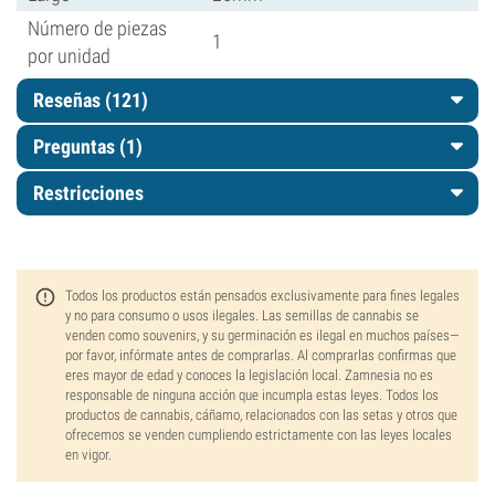
Número de piezas
1
por unidad
Reseñas (121)
Preguntas
(1)
Restricciones
Todos los productos están pensados exclusivamente para fines legales
y no para consumo o usos ilegales. Las semillas de cannabis se
venden como souvenirs, y su germinación es ilegal en muchos países—
por favor, infórmate antes de comprarlas. Al comprarlas confirmas que
eres mayor de edad y conoces la legislación local. Zamnesia no es
responsable de ninguna acción que incumpla estas leyes. Todos los
productos de cannabis, cáñamo, relacionados con las setas y otros que
ofrecemos se venden cumpliendo estrictamente con las leyes locales
en vigor.