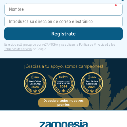
Regístrate
Este sitio está protegido por reCAPTCHA y se aplican la
Política de Privacidad
y los
Términos de Servicio
de Google.
¡Gracias a tu apoyo, somos campeones!
Descubre todos nuestros
premios