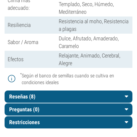
Clima más
Templado, Seco, Húmedo,
adecuado:
Mediterráneo
Resistencia al moho, Resistencia
Resiliencia
a plagas
Dulce, Afrutado, Amaderado,
Sabor / Aroma
Caramelo
Relajante, Animado, Cerebral,
Efectos
Alegre
*
Según el banco de semillas cuando se cultiva en
condiciones ideales
Reseñas (8)
Preguntas
(0)
Restricciones