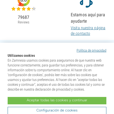
8.6
Estamos aquí para
79687
ayudarte
Reviews
Visita nuestra página
de contacto
Política de privacidad
Utilizamos cookies
En Zamnesia usamos cookies para asegurarnos de que nuestra web
funcione correctamente, para guardar tus preferencias, y para obtener
información sobre tu comportamiento online. Al hacer clic en
'configuración de cookies', podrás leer más sobre las cookies que
usamos y ajustar tus preferencias. Al hacer clic en "aceptar todas las
cookies y continuar", aceptas el uso de todas las cookies tal y como se
describe en nuestra declaración de privacidad y cookies.
Aceptar todas las cookies y continuar
* Nuestras semillas se venden como suvenires. La germinación de semillas es ilegal en muchos
países. Infórmate antes de efectuar tu compra. Al realizar tu pedido indicas que eres mayor de edad en
tu lugar de residencia y que conoces las normativas locales. También eximes de toda responsabilidad a
Configuración de cookies
Zamnesia si actúas al margen de ellas.