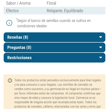
Sabor / Aroma
Floral
Efectos
Relajante, Equilibrado
*
Según el banco de semillas cuando se cultiva en
condiciones ideales
Reseñas (8)
Preguntas
(0)
Restricciones
Todos los productos están pensados exclusivamente para fines legales
y no para consumo o usos ilegales. Las semillas de cannabis se
venden como souvenirs, y su germinación es ilegal en muchos países—
por favor, infórmate antes de comprarlas. Al comprarlas confirmas que
eres mayor de edad y conoces la legislación local. Zamnesia no es
responsable de ninguna acción que incumpla estas leyes. Todos los
productos de cannabis, cáñamo, relacionados con las setas y otros que