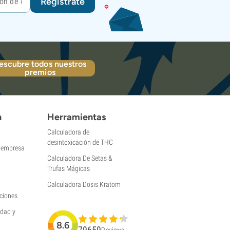
Regístrate
escubre todos nuestros
premios
n
Herramientas
Calculadora de
desintoxicación de THC
a empresa
Calculadora De Setas &
Trufas Mágicas
Calculadora Dosis Kratom
ciones
idad y
8.6
79659
Reviews