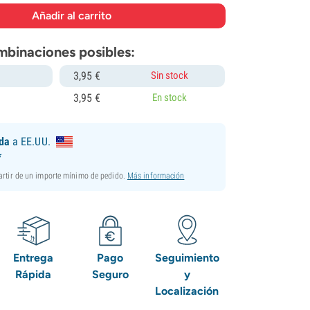
mbinaciones posibles:
3,
95
€
Sin stock
3,
95
€
En stock
ida
a EE.UU.
*
partir de un importe mínimo de pedido.
Más información
Entrega
Pago
Seguimiento
Rápida
Seguro
y
Localización