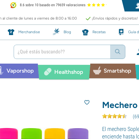
8.6 sobre 10 basado en 79659 valoraciones
 al cliente de lunes a viernes de 8:00 a 16:00
¡Envíos rápidos y discretos!
Merchandise
Blog
Recetas
Guía d
Vaporshop
Smartshop
Healthshop
Mechero 
(
6
El mechero Sople
enciende hasta l