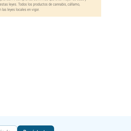
estas leyes. Todos los productos de cannabis, cáñamo,
las leyes locales en vigor.