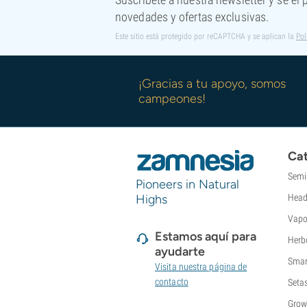
novedades y ofertas exclusivas.
Este sitio está protegido por reCAPTCHA y se aplican la
Pol
¡Gracias a tu apoyo, somos
campeones!
Cat
Semi
Pioneers in Natural
Highs
Head
Vapo
Estamos aquí para
Herb
ayudarte
Smar
Visita nuestra página de
contacto
Seta
Grow