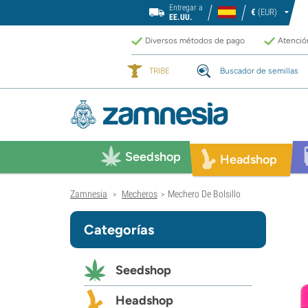
Entregar a
€
(EUR)
EE.UU.
Diversos métodos de pago
Atención
TRIBE
Buscador de semillas
Seedshop
Headshop
Zamnesia
Mecheros
Mechero De Bolsillo
>
>
Categorías
Seedshop
Headshop