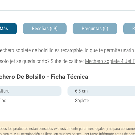
Más
Reseñas (69)
Preguntas
(0)
R
echero soplete de bolsillo es recargable, lo que te permite usarlo
solo jet se queda corto? Sube de calibre:
Mechero soplete 4 Jet 
hero De Bolsillo - Ficha Técnica
Altura
6,5 cm
Tipo
Soplete
odos los productos están pensados exclusivamente para fines legales y no para consumo
ouvenirs, y su germinación es ilegal en muchos países—por favor, infórmate antes de co