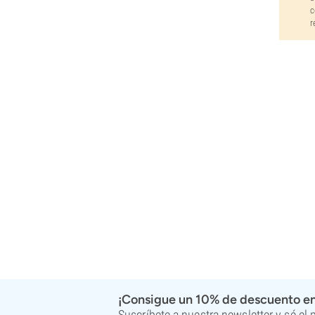
c
r
¡Consigue un 10% de descuento en
Suscríbete a nuestra newsletter y sé el