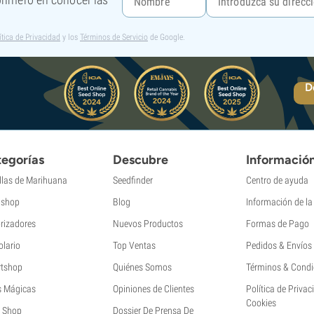
ítica de Privacidad
y los
Términos de Servicio
de Google.
D
egorías
Descubre
Informació
llas de Marihuana
Seedfinder
Centro de ayuda
shop
Blog
Información de l
rizadores
Nuevos Productos
Formas de Pago
olario
Top Ventas
Pedidos & Envíos
tshop
Quiénes Somos
Términos & Condi
s Mágicas
Opiniones de Clientes
Política de Privac
Cookies
 Shop
Dossier De Prensa De