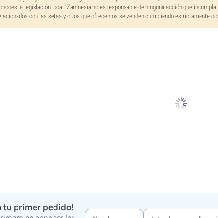
onoces la legislación local. Zamnesia no es responsable de ninguna acción que incumpla 
elacionados con las setas y otros que ofrecemos se venden cumpliendo estrictamente con 
 tu primer pedido!
 primero en conocer las