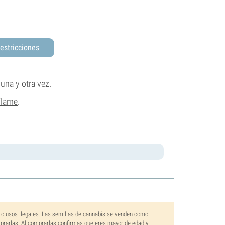
estricciones
 una y otra vez.
Flame
.
 o usos ilegales. Las semillas de cannabis se venden como
mprarlas. Al comprarlas confirmas que eres mayor de edad y