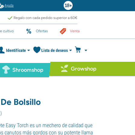
Ayuda
Regalo con cada pedido superior a 60€
e cultivo
Ofertas
Venta
Identifícate
Lista de deseos
Growshop
Shroomshop
De Bolsillo
9
)
te Easy Torch es un mechero de calidad que
os canutos más gordos con su potente llama