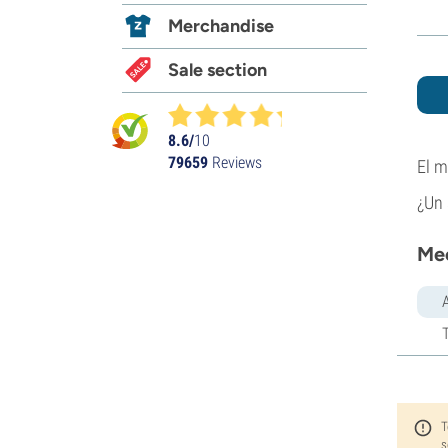
Merchandise
Sale section
8.6/
10
79659
Reviews
El m
¿Un 
Mec
T
s