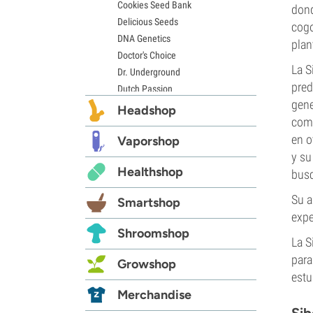
Cookies Seed Bank
dond
Delicious Seeds
cogo
DNA Genetics
plan
Doctor's Choice
La S
Dr. Underground
pred
Dutch Passion
gene
Elite Seeds
Headshop
comi
Eva Seeds
en o
Exotic Seed
Vaporshop
y su
Expert Seeds
Healthshop
FastBuds
busc
Female Seeds
Su a
Smartshop
French Touch Seeds
expe
Garden of Green
Shroomshop
GeneSeeds
La S
Genehtik Seeds
para
Growshop
G13 Labs
estu
Grass-O-Matic
Merchandise
Greenhouse Seeds