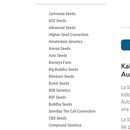
Variedades White Widow
Semillas de Northern Lights
Zamnesia Seeds
Semillas de Granddaddy Purple
ACE Seeds
Semillas de OG Kush
Advanced Seeds
Semillas de Blue Dream
Afghan Seed Connection
Semillas de Lemon Haze
Amsterdam Genetics
Semillas de Bruce Banner
Anesia Seeds
Semillas de Gelato
Auto Seeds
Semillas de Sour Diesel
Barney's Farm
Semillas de Jack Herer
Ka
Big Buddha Seeds
Semillas de Girl Scout Cookies
Au
Blimburn Seeds
Semillas de Wedding Cake
Bomb Seeds
Semillas de Zkittlez
La S
BSB Genetics
Semillas de Pineapple Express
todo
BSF Seeds
Semillas de Chemdawg
Auto
Buddha Seeds
Semillas de Hindu Kush
una 
Semillas The Cali Connection
Semillas de Mimosa
CBD Seeds
La S
Compound Genetics
las 