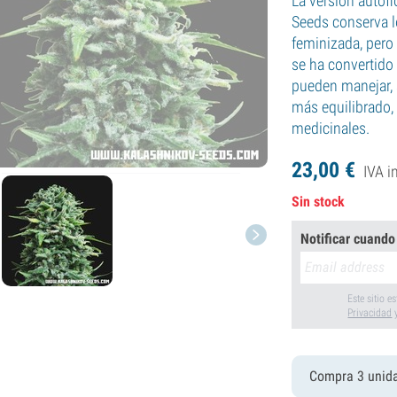
La versión autofl
Seeds conserva 
feminizada, pero 
se ha convertido
pueden manejar, 
más equilibrado,
medicinales.
23,
00
€
IVA i
Sin stock
Notificar cuando
Este sitio 
Privacidad
Compra 3 unid