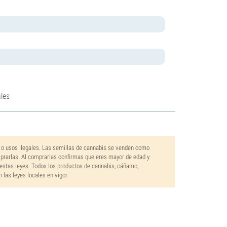
les
 o usos ilegales. Las semillas de cannabis se venden como
mprarlas. Al comprarlas confirmas que eres mayor de edad y
estas leyes. Todos los productos de cannabis, cáñamo,
las leyes locales en vigor.