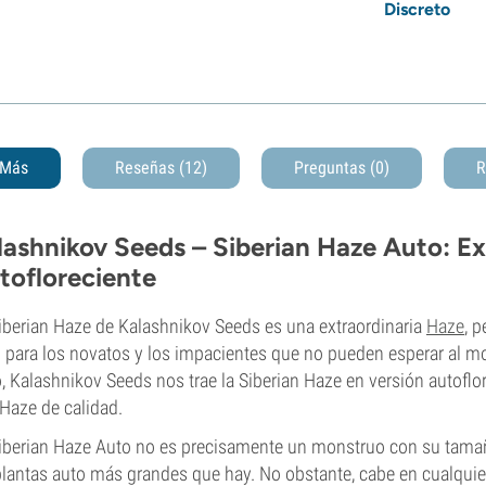
Discreto
Más
Reseñas (12)
Preguntas
(0)
R
lashnikov Seeds – Siberian Haze Auto: E
tofloreciente
iberian Haze de Kalashnikov Seeds es una extraordinaria
Haze
, p
 para los novatos y los impacientes que no pueden esperar al m
, Kalashnikov Seeds nos trae la Siberian Haze en versión autoflo
Haze de calidad.
iberian Haze Auto no es precisamente un monstruo con su tama
plantas auto más grandes que hay. No obstante, cabe en cualquier 