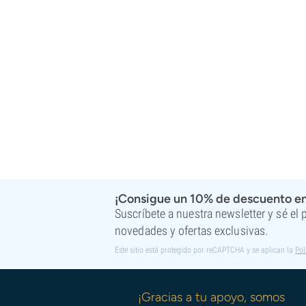
Super Sativa Seed Club
Super Strains
Sweet Seeds
TICAL
T.H. Seeds
Top Tao Seeds
Vision Seeds
VIP Seeds
White Label
World Of Seeds
Bancos de semillas
¡Consigue un 10% de descuento en
Suscríbete a nuestra newsletter y sé el
novedades y ofertas exclusivas.
Este sitio está protegido por reCAPTCHA y se aplican la
Pol
¡Gracias a tu apoyo, somos