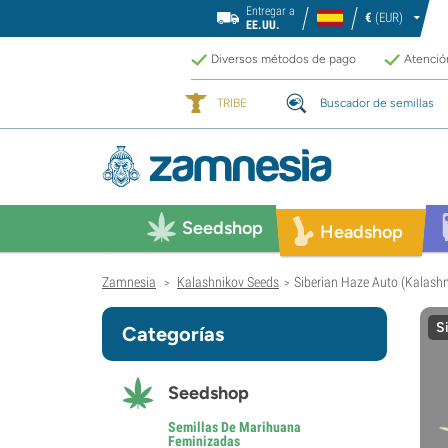
Entregar a
€
(EUR)
EE.UU.
Diversos métodos de pago
Atención
TRIBE
Buscador de semillas
Seedshop
Headshop
Zamnesia
Kalashnikov Seeds
Siberian Haze Auto (Kalash
>
>
S
Categorías
Seedshop
Semillas De Marihuana
Feminizadas