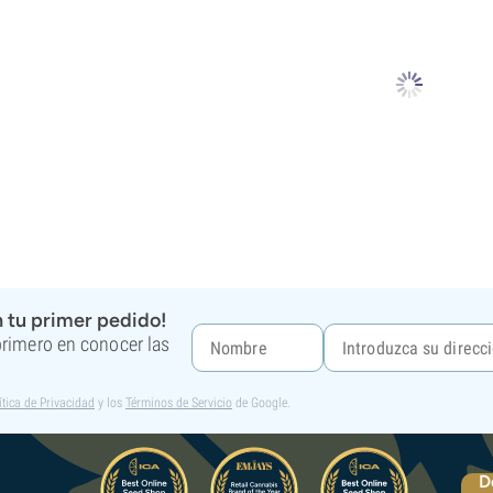
 tu primer pedido!
 primero en conocer las
ítica de Privacidad
y los
Términos de Servicio
de Google.
D