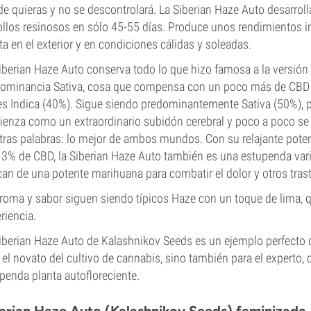
e quieras y no se descontrolará. La Siberian Haze Auto desarroll
llos resinosos en sólo 45-55 días. Produce unos rendimientos i
ta en el exterior y en condiciones cálidas y soleadas.
iberian Haze Auto conserva todo lo que hizo famosa a la versión
ominancia Sativa, cosa que compensa con un poco más de CBD (
s Indica (40%). Sigue siendo predominantemente Sativa (50%), 
enza como un extraordinario subidón cerebral y poco a poco se 
tras palabras: lo mejor de ambos mundos. Con su relajante poten
 3% de CBD, la Siberian Haze Auto también es una estupenda va
an de una potente marihuana para combatir el dolor y otros trast
roma y sabor siguen siendo típicos Haze con un toque de lima, q
riencia.
iberian Haze Auto de Kalashnikov Seeds es un ejemplo perfecto 
 el novato del cultivo de cannabis, sino también para el experto,
penda planta autofloreciente.