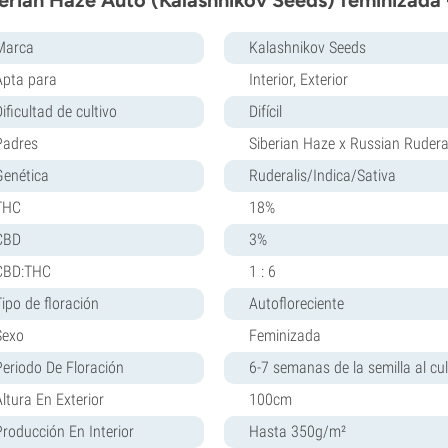
erian Haze Auto (Kalashnikov Seeds) feminizada 
Marca
Kalashnikov Seeds
Apta para
Interior, Exterior
ificultad de cultivo
Difícil
Padres
Siberian Haze x Russian Rudera
Genética
Ruderalis/Indica/Sativa
THC
18%
CBD
3%
CBD:THC
1 : 6
Tipo de floración
Autofloreciente
Sexo
Feminizada
Periodo De Floración
6-7 semanas de la semilla al cul
Altura En Exterior
100cm
Producción En Interior
Hasta 350g/m²