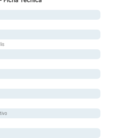
- Ficha Técnica
lis
tivo