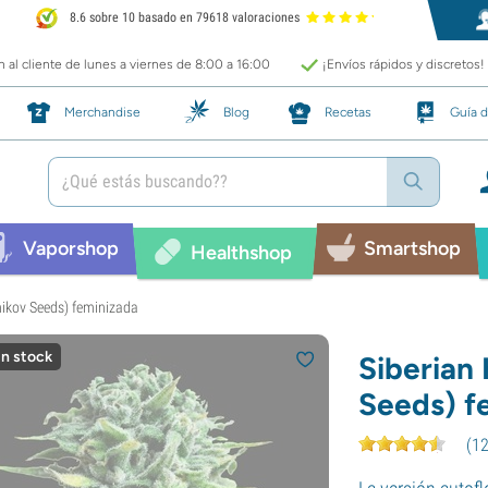
8.6 sobre 10 basado en 79618 valoraciones
 al cliente de lunes a viernes de 8:00 a 16:00
¡Envíos rápidos y discretos!
Merchandise
Blog
Recetas
Guía d
Vaporshop
Smartshop
Healthshop
nikov Seeds) feminizada
in stock
Siberian
Seeds) f
(
1