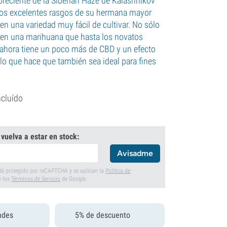
oreciente de la Siberian Haze de Kalashnikov
los excelentes rasgos de su hermana mayor
en una variedad muy fácil de cultivar. No sólo
 en una marihuana que hasta los novatos
ahora tiene un poco más de CBD y un efecto
 lo que hace que también sea ideal para fines
ncluído
 vuelva a estar en stock:
Avisadme
está protegido por reCAPTCHA y se aplican la
Política de
y los
Términos de Servicio
de Google.
ades
5% de descuento