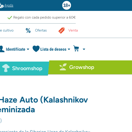
Ayuda
Regalo con cada pedido superior a 60€
e cultivo
Ofertas
Venta
Identifícate
Lista de deseos
Growshop
Shroomshop
 Haze Auto (Kalashnikov
eminizada
2
)